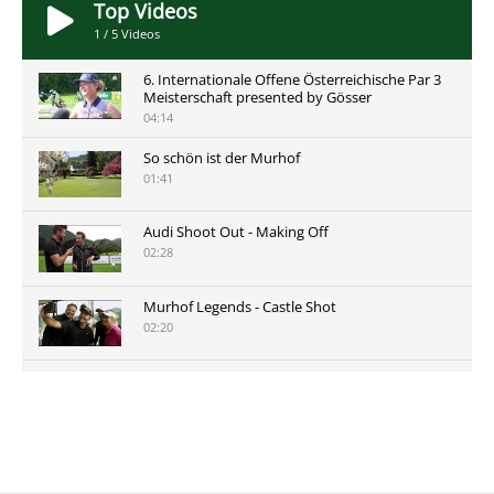
Top Videos
1
/
5
Videos
6. Internationale Offene Österreichische Par 3
Meisterschaft presented by Gösser
04:14
So schön ist der Murhof
01:41
Audi Shoot Out - Making Off
02:28
Murhof Legends - Castle Shot
02:20
Murhof Legends 2019 - Highlights der Staysure
Tour am Murhof
02:48