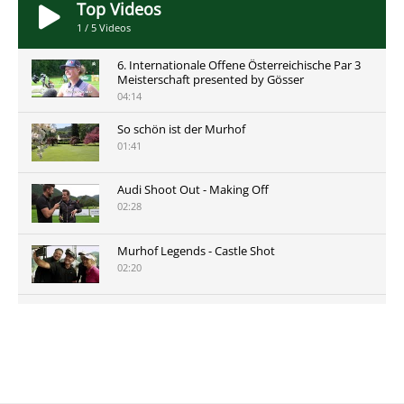
Top Videos
1
/
5
Videos
6. Internationale Offene Österreichische Par 3
Meisterschaft presented by Gösser
04:14
So schön ist der Murhof
01:41
Audi Shoot Out - Making Off
02:28
Murhof Legends - Castle Shot
02:20
Murhof Legends 2019 - Highlights der Staysure
Tour am Murhof
02:48