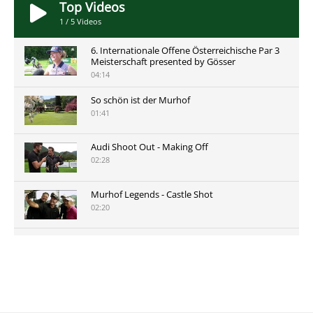
Top Videos
1
/
5
Videos
6. Internationale Offene Österreichische Par 3
Meisterschaft presented by Gösser
04:14
So schön ist der Murhof
01:41
Audi Shoot Out - Making Off
02:28
Murhof Legends - Castle Shot
02:20
Murhof Legends 2019 - Highlights der Staysure
Tour am Murhof
02:48