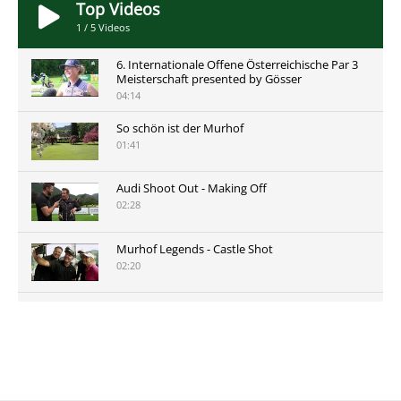
Top Videos
1
/
5
Videos
6. Internationale Offene Österreichische Par 3
Meisterschaft presented by Gösser
04:14
So schön ist der Murhof
01:41
Audi Shoot Out - Making Off
02:28
Murhof Legends - Castle Shot
02:20
Murhof Legends 2019 - Highlights der Staysure
Tour am Murhof
02:48