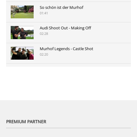
So schön ist der Murhof
01:41
Audi Shoot Out - Making Off
02:28
Murhof Legends - Castle Shot
02:20
Murhof Legends 2019 - Highlights der Staysure
Tour am Murhof
02:48
PREMIUM PARTNER