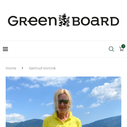
0
Home
Gertrud Vorcnik