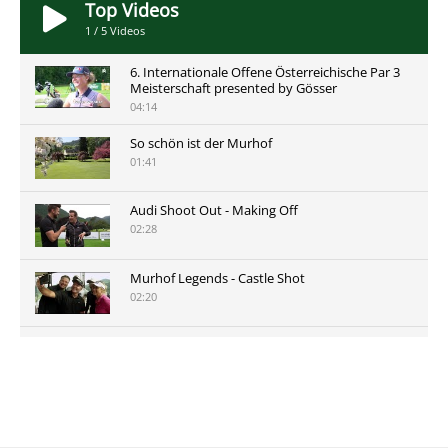
Top Videos
1
/
5
Videos
6. Internationale Offene Österreichische Par 3
Meisterschaft presented by Gösser
04:14
So schön ist der Murhof
01:41
Audi Shoot Out - Making Off
02:28
Murhof Legends - Castle Shot
02:20
Murhof Legends 2019 - Highlights der Staysure
Tour am Murhof
02:48