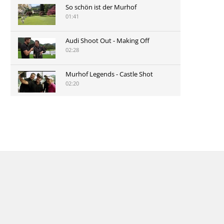
So schön ist der Murhof
01:41
Audi Shoot Out - Making Off
02:28
Murhof Legends - Castle Shot
02:20
Murhof Legends 2019 - Highlights
der Staysure Tour am Murhof
02:48