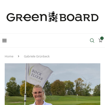
0
Home
Gabriele Grünbeck