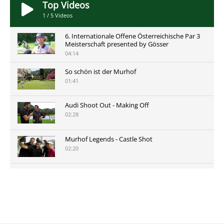
Top Videos
1
/
5
Videos
6. Internationale Offene Österreichische Par 3
Meisterschaft presented by Gösser
04:14
So schön ist der Murhof
01:41
Audi Shoot Out - Making Off
02:28
Murhof Legends - Castle Shot
02:20
Murhof Legends 2019 - Highlights der Staysure
Tour am Murhof
02:48