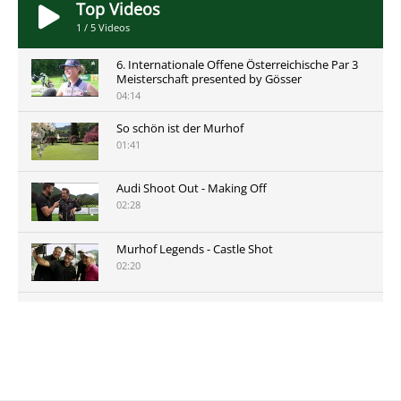
Top Videos
1
/
5
Videos
6. Internationale Offene Österreichische Par 3
Meisterschaft presented by Gösser
04:14
So schön ist der Murhof
01:41
Audi Shoot Out - Making Off
02:28
Murhof Legends - Castle Shot
02:20
Murhof Legends 2019 - Highlights der Staysure
Tour am Murhof
02:48