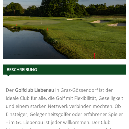
BESCHREIBUNG
Der
Golfclub Liebenau
in Graz-Gössendorf ist der
ideale Club für alle, die Golf mit Flexibilität, Geselligkeit
und einem starken Netzwerk verbinden möchten. Ob
Einsteiger, Gelegenheitsgolfer oder erfahrener Spieler
– im GC Liebenau ist jeder willkommen. Der Club