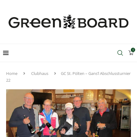
0
Home
Clubhaus
GC St. Pölten – Gans’l Abschlussturnier
22