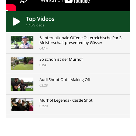
Top Videos
1
/
5
Videos
6. Internationale Offene Österreichische Par 3
Meisterschaft presented by Gösser
04:14
So schön ist der Murhof
01:41
Audi Shoot Out - Making Off
02:28
Murhof Legends - Castle Shot
02:20
Murhof Legends 2019 - Highlights der Staysure
Tour am Murhof
02:48