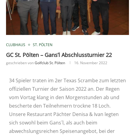
CLUBHAUS
ST. PÖLTEN
GC St. Pölten – Gans’l Abschlussturnier 22
geschrieben von
Golfclub St. Pölten
16. November 2022
34 Spieler traten im 2er Texas Scrambe zum letzten
offiziellen Turnier der Saison 2022 an. Der Regen
vom Vortag klang in den Morgenstunden ab und
bescherte den Teilnehmern trockne 18 Loch.
Unsere Restaurant Pächter Denisa & Ivan legten
sich sowohl beim Gans´l, als auch beim
abwechslungsreichen Speisenangebot, bei der