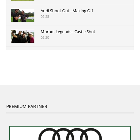
Audi Shoot Out - Making Off
02:28
Murhof Legends - Castle Shot
02:20
Murhof Legends 2019 - Highlights der Staysure
Tour am Murhof
02:48
PREMIUM PARTNER