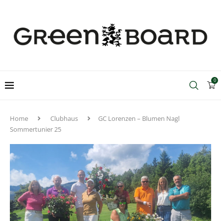
0
Home
Clubhaus
GC Lorenzen – Blumen Nagl
Sommertunier 25