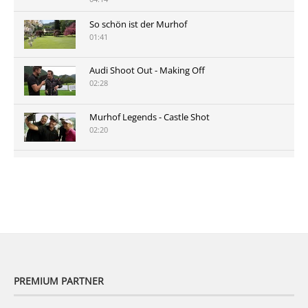
So schön ist der Murhof
01:41
Audi Shoot Out - Making Off
02:28
Murhof Legends - Castle Shot
02:20
Murhof Legends 2019 - Highlights der Staysure
Tour am Murhof
02:48
PREMIUM PARTNER