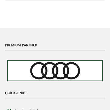
Murhof Legends 2019 - Highlights der Staysure
Tour am Murhof
02:48
PREMIUM PARTNER
QUICK-LINKS