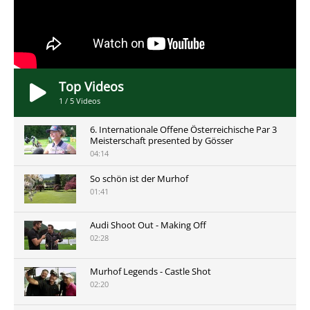
Top Videos
1
/
5
Videos
6. Internationale Offene Österreichische Par 3
Meisterschaft presented by Gösser
04:14
So schön ist der Murhof
01:41
Audi Shoot Out - Making Off
02:28
Murhof Legends - Castle Shot
02:20