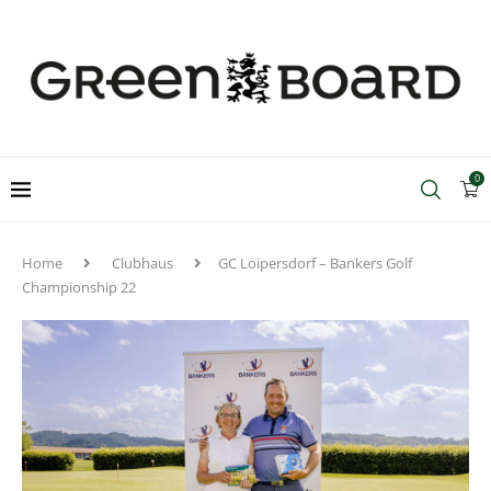
0
Home
Clubhaus
GC Loipersdorf – Bankers Golf
Championship 22