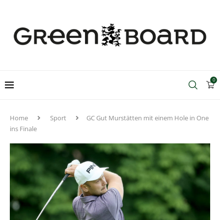
0
Home
Sport
GC Gut Murstätten mit einem Hole in One
ins Finale