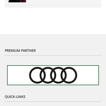
Murhof Legends 2019 - Highlights der Staysure
Tour am Murhof
02:48
PREMIUM PARTNER
QUICK-LINKS