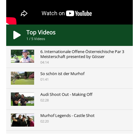
Top Videos
1
/
5
Videos
6. Internationale Offene Österreichische Par 3
Meisterschaft presented by Gösser
04:14
So schön ist der Murhof
01:41
Audi Shoot Out - Making Off
02:28
Murhof Legends - Castle Shot
02:20
Murhof Legends 2019 - Highlights der Staysure