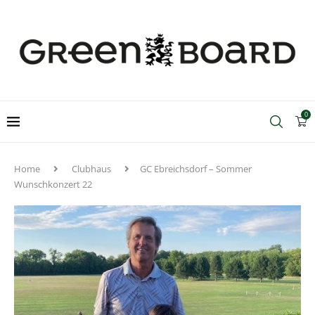
0
Home
Clubhaus
GC Ebreichsdorf – Sommer
Wunschkonzert 22