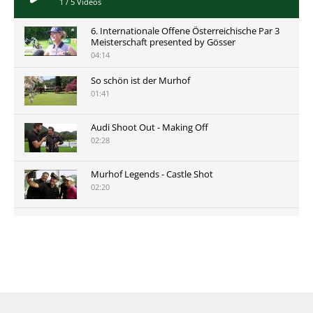
1
/
5
Videos
6. Internationale Offene Österreichische Par 3
Meisterschaft presented by Gösser
04:14
So schön ist der Murhof
01:41
Audi Shoot Out - Making Off
02:28
Murhof Legends - Castle Shot
02:20
Murhof Legends 2019 - Highlights der Staysure
Tour am Murhof
02:48