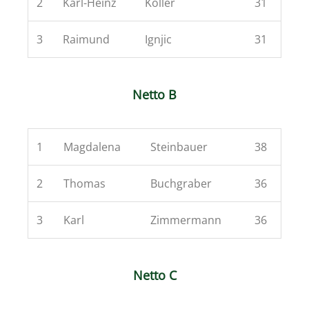
2
Karl-Heinz
Koller
31
3
Raimund
Ignjic
31
Netto B
1
Magdalena
Steinbauer
38
2
Thomas
Buchgraber
36
3
Karl
Zimmermann
36
Netto C