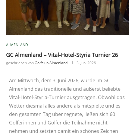
ALMENLAND
GC Almenland – Vital-Hotel-Styria Turnier 26
geschrieben von
Golfclub Almenland
3. Juni 2026
Am Mittwoch, dem 3. Juni 2026, wurde im GC
Almenland das traditionelle und äußerst beliebte
Vital-Hotel-Styria-Turnier ausgetragen. Obwohl das
Wetter diesmal alles andere als mitspielte und es
den gesamten Tag über regnete, ließen sich 60
Golferinnen und Golfer die Teilnahme nicht
nehmen und setzten damit ein schönes Zeichen