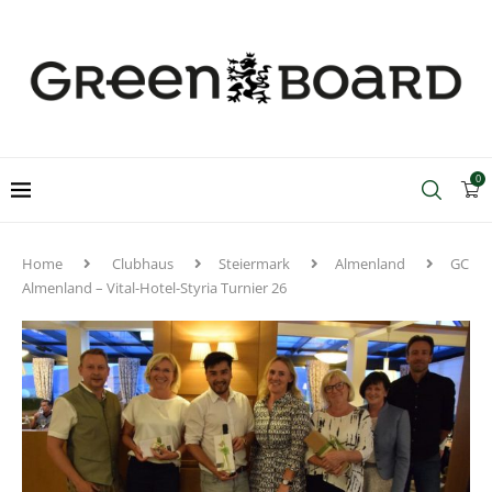
0
Home
Clubhaus
Steiermark
Almenland
GC
Almenland – Vital-Hotel-Styria Turnier 26