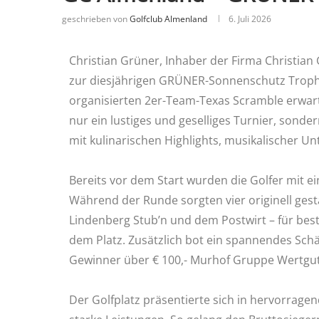
geschrieben von
Golfclub Almenland
6. Juli 2026
Christian Grüner, Inhaber der Firma Christian
zur diesjährigen GRÜNER-Sonnenschutz Trophy
organisierten 2er-Team-Texas Scramble erwar
nur ein lustiges und geselliges Turnier, so
mit kulinarischen Highlights, musikalischer U
Bereits vor dem Start wurden die Golfer mit e
Während der Runde sorgten vier originell gest
Lindenberg Stub’n und dem Postwirt – für be
dem Platz. Zusätzlich bot ein spannendes Schät
Gewinner über € 100,- Murhof Gruppe Wertgut
Der Golfplatz präsentierte sich in hervorrag