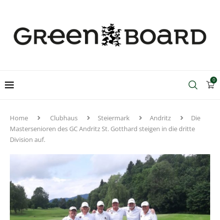
0
Home
Clubhaus
Steiermark
Andritz
Die
Mastersenioren des GC Andritz St. Gotthard steigen in die dritte
Division auf.