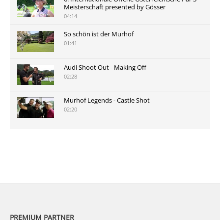
Meisterschaft presented by Gösser
04:14
So schön ist der Murhof
01:41
Audi Shoot Out - Making Off
02:28
Murhof Legends - Castle Shot
02:20
Murhof Legends 2019 - Highlights der Staysure
Tour am Murhof
02:48
PREMIUM PARTNER