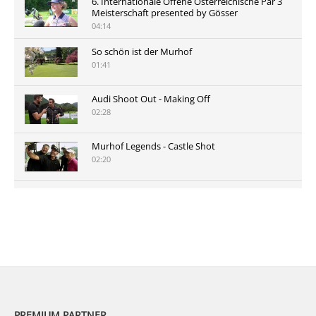
6. Internationale Offene Österreichische Par 3
Meisterschaft presented by Gösser
04:14
So schön ist der Murhof
01:41
Audi Shoot Out - Making Off
02:28
Murhof Legends - Castle Shot
02:20
Murhof Legends 2019 - Highlights der Staysure
Tour am Murhof
02:48
PREMIUM PARTNER