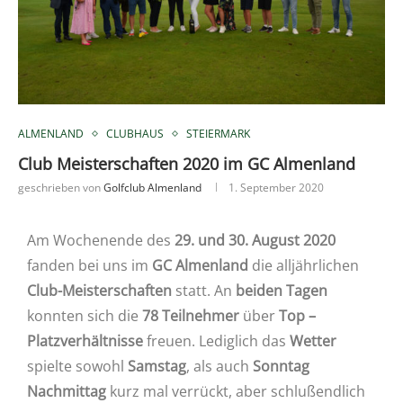
ALMENLAND
CLUBHAUS
STEIERMARK
Club Meisterschaften 2020 im GC Almenland
geschrieben von
Golfclub Almenland
1. September 2020
Am Wochenende des
29. und 30. August 2020
fanden bei uns im
GC Almenland
die alljährlichen
Club-Meisterschaften
statt. An
beiden Tagen
konnten sich die
78 Teilnehmer
über
Top –
Platzverhältnisse
freuen. Lediglich das
Wetter
spielte sowohl
Samstag
, als auch
Sonntag
Nachmittag
kurz mal verrückt, aber schlußendlich