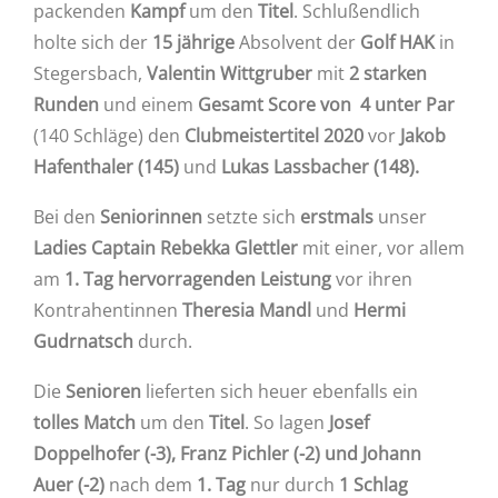
packenden
Kampf
um den
Titel
. Schlußendlich
holte sich der
15 jährige
Absolvent der
Golf HAK
in
Stegersbach,
Valentin Wittgruber
mit
2 starken
Runden
und einem
Gesamt Score von 4 unter Par
(140 Schläge) den
Clubmeistertitel 2020
vor
Jakob
Hafenthaler (145)
und
Lukas Lassbacher (148).
Bei den
Seniorinnen
setzte sich
erstmals
unser
Ladies Captain Rebekka Glettler
mit einer, vor allem
am
1. Tag hervorragenden Leistung
vor ihren
Kontrahentinnen
Theresia Mandl
und
Hermi
Gudrnatsch
durch.
Die
Senioren
lieferten sich heuer ebenfalls ein
tolles Match
um den
Titel
. So lagen
Josef
Doppelhofer
(-3), Franz Pichler (-2) und Johann
Auer (-2)
nach dem
1. Tag
nur durch
1 Schlag