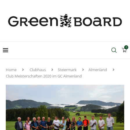
0
Home
Clubhaus
Steiermark
Almenland
Club Meisterschaften 2020 im GC Almenland