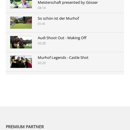
Meisterschaft presented by Gösser
04:14
So schön ist der Murhof
01:41
Audi Shoot Out - Making Off
02:28
Murhof Legends - Castle Shot
02:20
Murhof Legends 2019 - Highlights der Staysure
Tour am Murhof
02:48
PREMIUM PARTNER