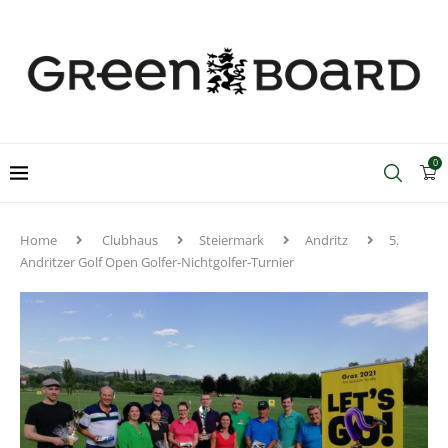
0
Home
Clubhaus
Steiermark
Andritz
5.
Andritzer Golf Open Golfer-Nichtgolfer-Turnier