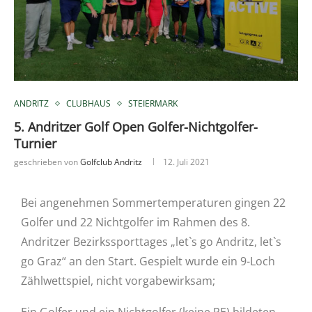
ANDRITZ
CLUBHAUS
STEIERMARK
5. Andritzer Golf Open Golfer-Nichtgolfer-
Turnier
geschrieben von
Golfclub Andritz
12. Juli 2021
Bei angenehmen Sommertemperaturen gingen 22
Golfer und 22 Nichtgolfer im Rahmen des 8.
Andritzer Bezirkssporttages „let`s go Andritz, let`s
go Graz“ an den Start. Gespielt wurde ein 9-Loch
Zählwettspiel, nicht vorgabewirksam;
Ein Golfer und ein Nichtgolfer (keine PE) bildeten