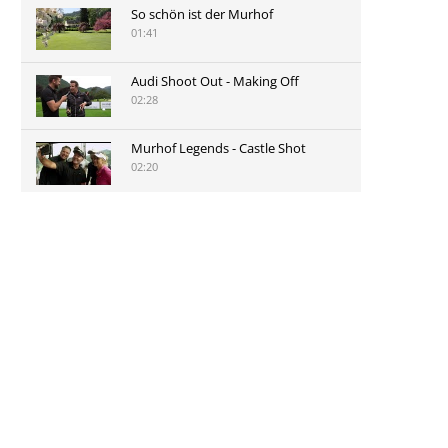
So schön ist der Murhof
01:41
Audi Shoot Out - Making Off
02:28
Murhof Legends - Castle Shot
02:20
Murhof Legends 2019 - Highlights
der Staysure Tour am Murhof
02:48