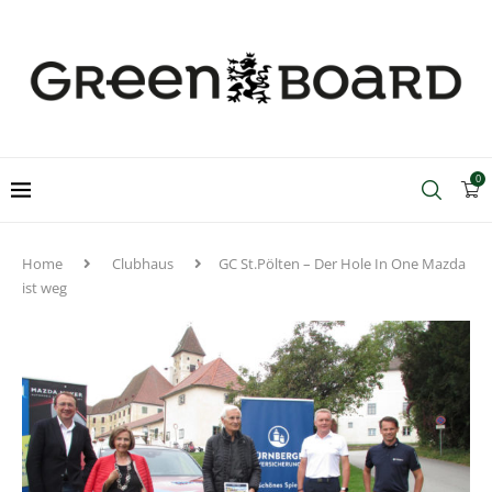
0
Home
Clubhaus
GC St.Pölten – Der Hole In One Mazda
ist weg