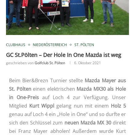
CLUBHAUS
NIEDERÖSTERREICH
ST. PÖLTEN
GC St.Pölten – Der Hole In One Mazda ist weg
geschrieben von
Golfclub St. Pölten
6. Oktober 2021
Beim Bier&Brezn Turnier stellte
Mazda Mayer aus
St. Pölten
einen elektrischen
Mazda
MX30 als Hole
in One-Preis
auf Loch 4 zur Verfügung. Unser
Mitglied
Kurt Wippl
gelang nun mit einem
Holz 5
genau auf Loch 4 ein „Hole in One“ und so durfte er
sich den Schlüssel zum
neuen Mazda MX 30
direkt
bei Franz Mayer abholen! Außerdem wurde Kurt