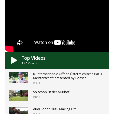
Top Videos
1
/
5
Videos
6. Internationale Offene Österreichische Par 3
Meisterschaft presented by Gösser
04:14
So schön ist der Murhof
01:41
Audi Shoot Out - Making Off
02:28