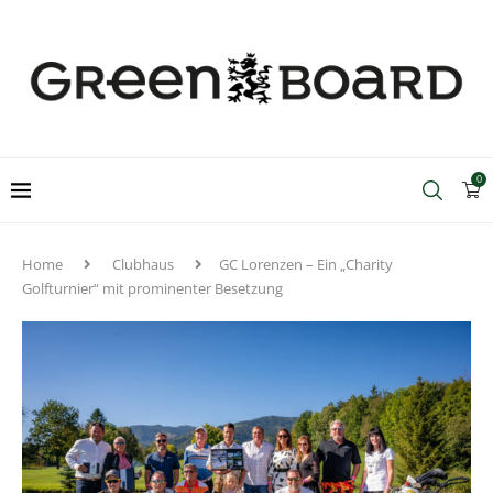
0
Home
Clubhaus
GC Lorenzen – Ein „Charity
Golfturnier“ mit prominenter Besetzung