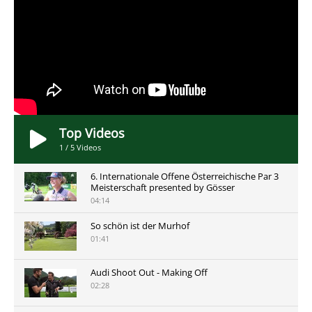
Top Videos
1
/
5
Videos
6. Internationale Offene Österreichische Par 3
Meisterschaft presented by Gösser
04:14
So schön ist der Murhof
01:41
Audi Shoot Out - Making Off
02:28