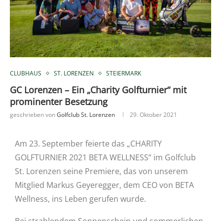
CLUBHAUS
ST. LORENZEN
STEIERMARK
GC Lorenzen – Ein „Charity Golfturnier“ mit
prominenter Besetzung
geschrieben von
Golfclub St. Lorenzen
29. Oktober 2021
Am 23. September feierte das „CHARITY
GOLFTURNIER 2021 BETA WELLNESS“ im Golfclub
St. Lorenzen seine Premiere, das von unserem
Mitglied Markus Geyeregger, dem CEO von BETA
Wellness, ins Leben gerufen wurde.
Bei strahlendem Sonnenschein und sommerlichen