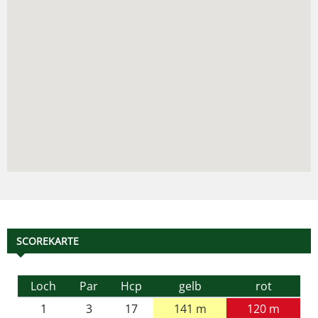
SCOREKARTE
Loch
Par
Hcp
gelb
rot
1
3
17
141 m
120 m