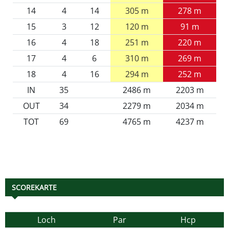
14
4
14
305 m
278 m
15
3
12
120 m
91 m
16
4
18
251 m
220 m
17
4
6
310 m
269 m
18
4
16
294 m
252 m
IN
35
2486 m
2203 m
OUT
34
2279 m
2034 m
TOT
69
4765 m
4237 m
SCOREKARTE
Loch
Par
Hcp