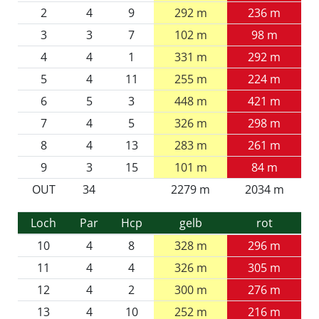
2
4
9
292 m
236 m
3
3
7
102 m
98 m
4
4
1
331 m
292 m
5
4
11
255 m
224 m
6
5
3
448 m
421 m
7
4
5
326 m
298 m
8
4
13
283 m
261 m
9
3
15
101 m
84 m
OUT
34
2279 m
2034 m
Loch
Par
Hcp
gelb
rot
10
4
8
328 m
296 m
11
4
4
326 m
305 m
12
4
2
300 m
276 m
13
4
10
252 m
216 m