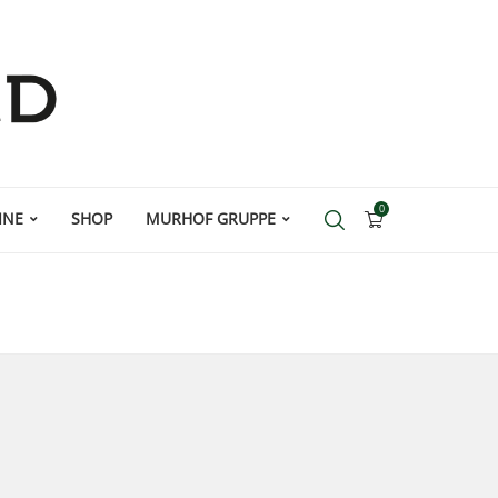
0
INE
SHOP
MURHOF GRUPPE