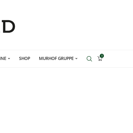
0
INE
SHOP
MURHOF GRUPPE