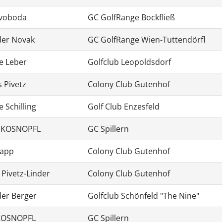
Svoboda
GC GolfRange Bockfließ
der Novak
GC GolfRange Wien-Tuttendörfl
e Leber
Golfclub Leopoldsdorf
 Pivetz
Colony Club Gutenhof
e Schilling
Golf Club Enzesfeld
 KOSNOPFL
GC Spillern
Rapp
Colony Club Gutenhof
 Pivetz-Linder
Colony Club Gutenhof
der Berger
Golfclub Schönfeld "The Nine"
 KOSNOPFL
GC Spillern