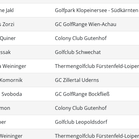
e Jakl
Golfpark Klopeinersee - Südkärnten
 Zorzi
GC GolfRange Wien-Achau
 Quiner
Colony Club Gutenhof
assak
Golfclub Schwechat
a Weininger
Thermengolfclub Fürstenfeld-Loipe
 Komornik
GC Zillertal Uderns
d Svoboda
GC GolfRange Bockfließ
Amon
Colony Club Gutenhof
ber
Golfclub Leopoldsdorf
Weininger
Thermengolfclub Fürstenfeld-Loipe