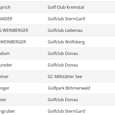
prich
Golf Club Kremstal
HAIDER
Golfclub SternGartl
S WEINBERGER
Golfclub Liebenau
 WEINBERGER
Golfclub Wolfsberg
audum
Golfclub Donau
ureder
Golfclub Donau
einer
GC Millstätter See
linger
Golfpark Böhmerwald
oier
Golfclub Donau
engruber
Golfclub SternGartl