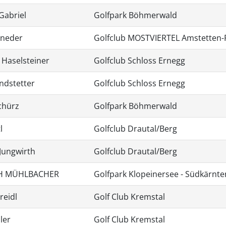
Gabriel
Golfpark Böhmerwald
aneder
Golfclub MOSTVIERTEL Amstetten-
 Haselsteiner
Golfclub Schloss Ernegg
ndstetter
Golfclub Schloss Ernegg
chürz
Golfpark Böhmerwald
l
Golfclub Drautal/Berg
Jungwirth
Golfclub Drautal/Berg
TH MÜHLBACHER
Golfpark Klopeinersee - Südkärnte
reidl
Golf Club Kremstal
ler
Golf Club Kremstal