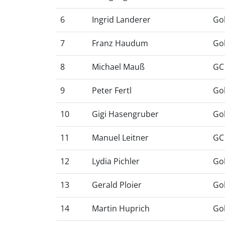
6
Ingrid Landerer
Gol
7
Franz Haudum
Go
8
Michael Mauß
GC 
9
Peter Fertl
Gol
10
Gigi Hasengruber
Gol
11
Manuel Leitner
GC 
12
Lydia Pichler
Gol
13
Gerald Ploier
Go
14
Martin Huprich
Gol