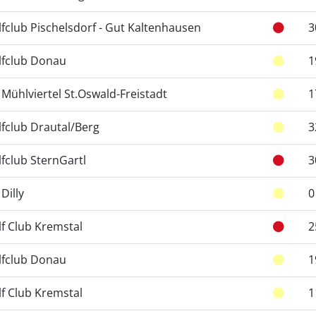
fclub Pischelsdorf - Gut Kaltenhausen
3
lfclub Donau
1
Mühlviertel St.Oswald-Freistadt
1
fclub Drautal/Berg
3
fclub SternGartl
3
Dilly
0
f Club Kremstal
2
lfclub Donau
1
f Club Kremstal
1