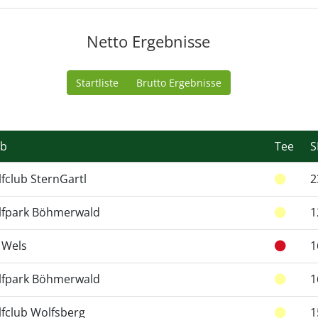
Netto Ergebnisse
Startliste
Brutto Ergebnisse
ub
Tee
S
fclub SternGartl
2
lfpark Böhmerwald
1
 Wels
1
lfpark Böhmerwald
1
fclub Wolfsberg
1