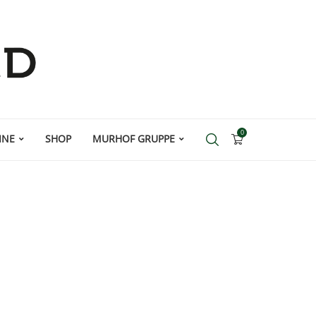
0
INE
SHOP
MURHOF GRUPPE