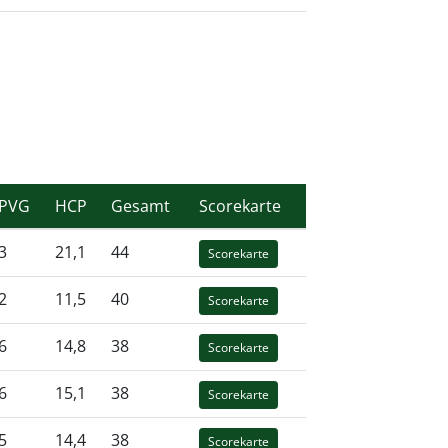
PVG
HCP
Gesamt
Scorekarte
3
21,1
44
Scorekarte
2
11,5
40
Scorekarte
6
14,8
38
Scorekarte
6
15,1
38
Scorekarte
5
14,4
38
Scorekarte