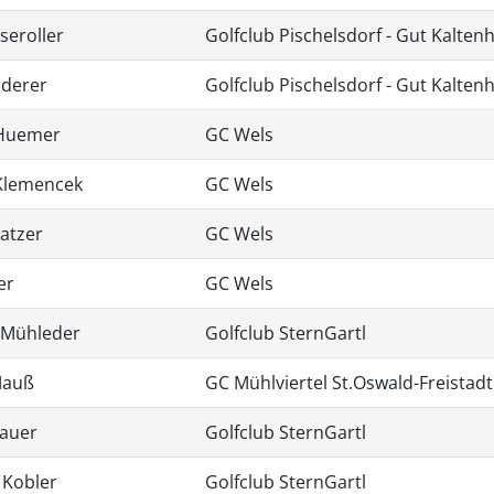
seroller
Golfclub Pischelsdorf - Gut Kalte
nderer
Golfclub Pischelsdorf - Gut Kalte
Huemer
GC Wels
Klemencek
GC Wels
atzer
GC Wels
er
GC Wels
 Mühleder
Golfclub SternGartl
Mauß
GC Mühlviertel St.Oswald-Freistadt
hauer
Golfclub SternGartl
 Kobler
Golfclub SternGartl