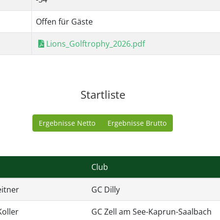
Offen für Gäste
Lions_Golftrophy_2026.pdf
Startliste
Ergebnisse Netto
Ergebnisse Brutto
Club
itner
GC Dilly
oller
GC Zell am See-Kaprun-Saalbach