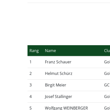
Rang
Name
Cl
1
Franz Schauer
Gol
2
Helmut Schürz
Go
3
Birgit Meier
GC
4
Josef Stallinger
Go
5
Wolfgang WEINBERGER
Gol