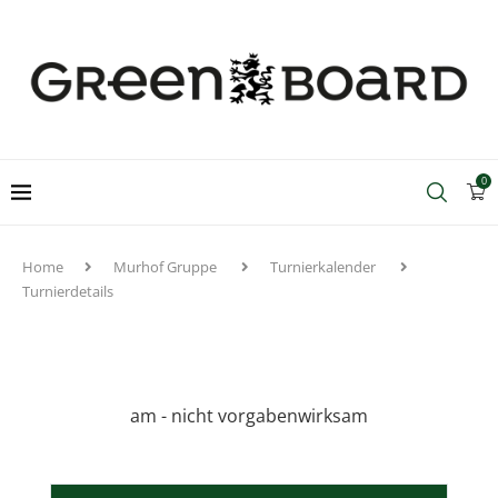
0
Home
Murhof Gruppe
Turnierkalender
Turnierdetails
am - nicht vorgabenwirksam