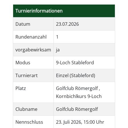
Turnierinformationen
Datum
23.07.2026
Rundenanzahl
1
vorgabewirksam
ja
Modus
9-Loch Stableford
Turnierart
Einzel (Stableford)
Platz
Golfclub Römergolf ,
Kornbichlkurs 9-Loch
Clubname
Golfclub Römergolf
Nennschluss
23. Juli 2026, 15:00 Uhr