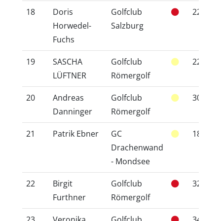
18
Doris
Golfclub
22
Horwedel-
Salzburg
Fuchs
19
SASCHA
Golfclub
22
LÜFTNER
Römergolf
20
Andreas
Golfclub
30
Danninger
Römergolf
21
Patrik Ebner
GC
18
Drachenwand
- Mondsee
22
Birgit
Golfclub
32
Furthner
Römergolf
23
Veronika
Golfclub
34