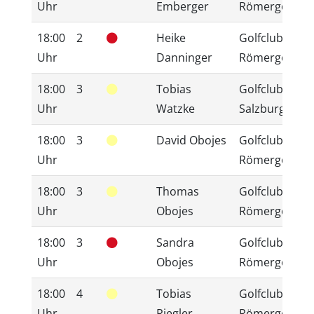
Uhr
Emberger
Römergolf
18:00
2
Heike
Golfclub
Uhr
Danninger
Römergolf
18:00
3
Tobias
Golfclub
Uhr
Watzke
Salzburg
18:00
3
David Obojes
Golfclub
Uhr
Römergolf
18:00
3
Thomas
Golfclub
Uhr
Obojes
Römergolf
18:00
3
Sandra
Golfclub
Uhr
Obojes
Römergolf
18:00
4
Tobias
Golfclub
Uhr
Riegler
Römergolf