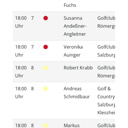
Fuchs
18:00
7
Susanna
Golfclub
Uhr
Andeßner-
Römergolf
Angleitner
18:00
7
Veronika
Golfclub
Uhr
Auinger
Salzburg
18:00
8
Robert Krabb
Golfclub
Uhr
Römergolf
18:00
8
Andreas
Golf &
Uhr
Schmidbaur
Country Club
Salzburg-
Klessheim
18:00
8
Markus
Golfclub