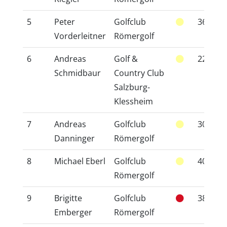
5
Peter
Golfclub
36
Vorderleitner
Römergolf
6
Andreas
Golf &
22
Schmidbaur
Country Club
Salzburg-
Klessheim
7
Andreas
Golfclub
30
Danninger
Römergolf
8
Michael Eberl
Golfclub
40
Römergolf
9
Brigitte
Golfclub
38
Emberger
Römergolf