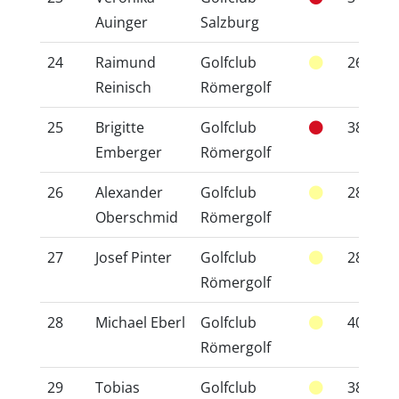
Auinger
Salzburg
24
Raimund
Golfclub
26
Reinisch
Römergolf
25
Brigitte
Golfclub
38
Emberger
Römergolf
26
Alexander
Golfclub
28
Oberschmid
Römergolf
27
Josef Pinter
Golfclub
28
Römergolf
28
Michael Eberl
Golfclub
40
Römergolf
29
Tobias
Golfclub
38