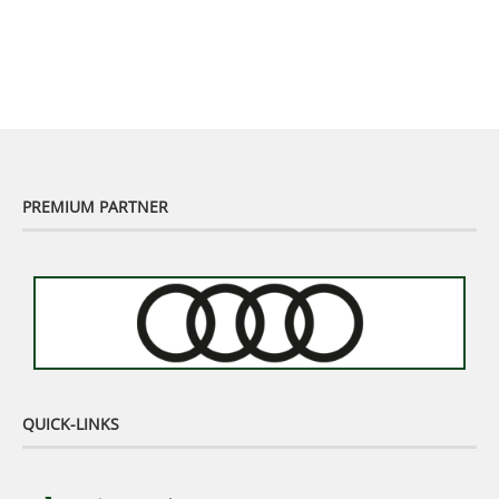
PREMIUM PARTNER
QUICK-LINKS