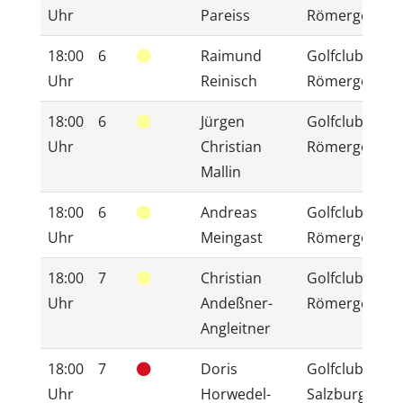
Uhr
Pareiss
Römergolf
18:00
6
Raimund
Golfclub
Uhr
Reinisch
Römergolf
18:00
6
Jürgen
Golfclub
Uhr
Christian
Römergolf
Mallin
18:00
6
Andreas
Golfclub
Uhr
Meingast
Römergolf
18:00
7
Christian
Golfclub
Uhr
Andeßner-
Römergolf
Angleitner
18:00
7
Doris
Golfclub
Uhr
Horwedel-
Salzburg