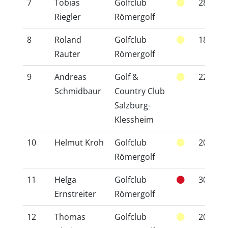
7
Tobias
Golfclub
28
Riegler
Römergolf
8
Roland
Golfclub
18
Rauter
Römergolf
9
Andreas
Golf &
22
Schmidbaur
Country Club
Salzburg-
Klessheim
10
Helmut Kroh
Golfclub
20
Römergolf
11
Helga
Golfclub
30
Ernstreiter
Römergolf
12
Thomas
Golfclub
20