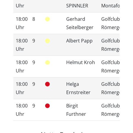
Uhr
SPINNLER
Montafon
18:00
8
Gerhard
Golfclub
Uhr
Seitelberger
Römergolf
18:00
9
Albert Papp
Golfclub
Uhr
Römergolf
18:00
9
Helmut Kroh
Golfclub
Uhr
Römergolf
18:00
9
Helga
Golfclub
Uhr
Ernstreiter
Römergolf
18:00
9
Birgit
Golfclub
Uhr
Furthner
Römergolf