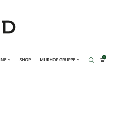
0
INE
SHOP
MURHOF GRUPPE