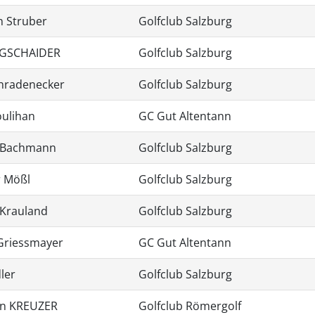
n Struber
Golfclub Salzburg
 GSCHAIDER
Golfclub Salzburg
chradenecker
Golfclub Salzburg
oulihan
GC Gut Altentann
 Bachmann
Golfclub Salzburg
 Mößl
Golfclub Salzburg
 Krauland
Golfclub Salzburg
Griessmayer
GC Gut Altentann
dler
Golfclub Salzburg
n KREUZER
Golfclub Römergolf