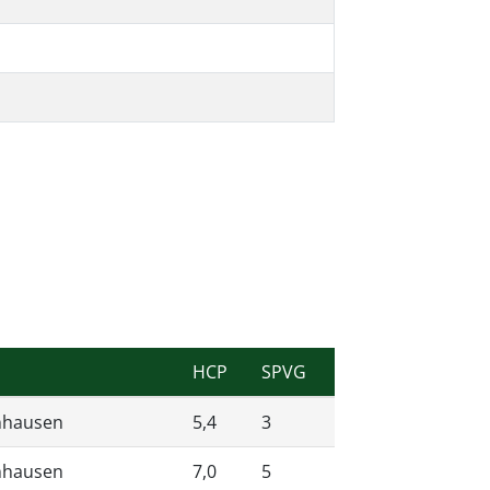
HCP
SPVG
enhausen
5,4
3
enhausen
7,0
5