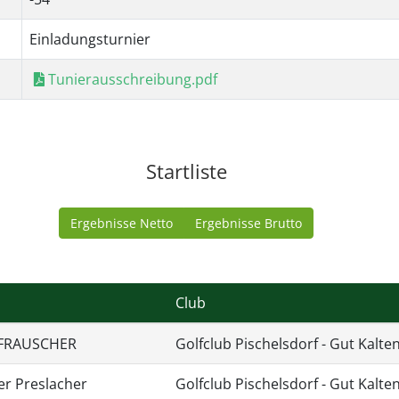
Einladungsturnier
Tunierausschreibung.pdf
Startliste
Ergebnisse Netto
Ergebnisse Brutto
Club
FRAUSCHER
Golfclub Pischelsdorf - Gut Kalt
er Preslacher
Golfclub Pischelsdorf - Gut Kalt