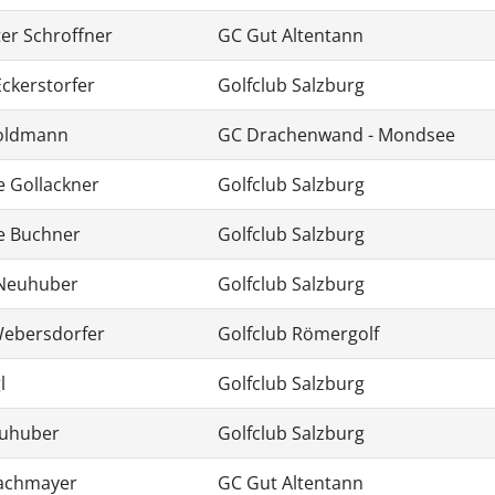
er Schroffner
GC Gut Altentann
ckerstorfer
Golfclub Salzburg
oldmann
GC Drachenwand - Mondsee
e Gollackner
Golfclub Salzburg
ne Buchner
Golfclub Salzburg
Neuhuber
Golfclub Salzburg
ebersdorfer
Golfclub Römergolf
l
Golfclub Salzburg
euhuber
Golfclub Salzburg
Bachmayer
GC Gut Altentann