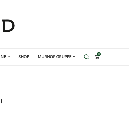
0
INE
SHOP
MURHOF GRUPPE
GT