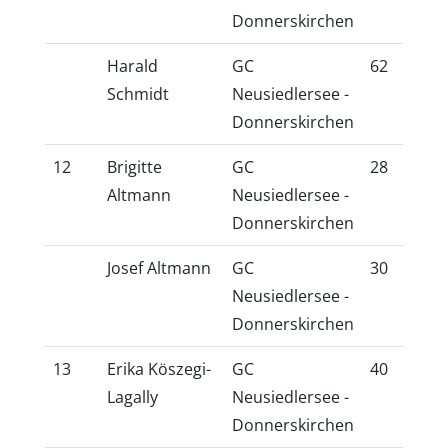
Donnerskirchen
Harald
GC
62
54
Schmidt
Neusiedlersee -
Donnerskirchen
12
Brigitte
GC
28
22
Altmann
Neusiedlersee -
Donnerskirchen
Josef Altmann
GC
30
26
Neusiedlersee -
Donnerskirchen
13
Erika Köszegi-
GC
40
32
Lagally
Neusiedlersee -
Donnerskirchen