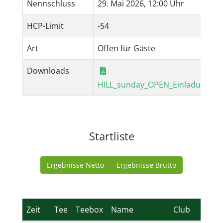
Nennschluss
29. Mai 2026, 12:00 Uhr
HCP-Limit
-54
Art
Offen für Gäste
Downloads
HILL_sunday_OPEN_Einladung.pd
Startliste
Ergebnisse Netto
Ergebnisse Brutto
Zeit
Tee
Teebox
Name
Club