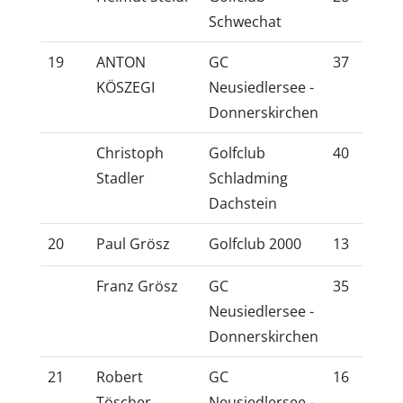
Schwechat
19
ANTON
GC
37
32
KÖSZEGI
Neusiedlersee -
Donnerskirchen
Christoph
Golfclub
40
34
Stadler
Schladming
Dachstein
20
Paul Grösz
Golfclub 2000
13
11
Franz Grösz
GC
35
30
Neusiedlersee -
Donnerskirchen
21
Robert
GC
16
13
Töscher
Neusiedlersee -