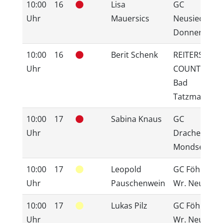
10:00
16
Lisa
GC
Uhr
Mauersics
Neusiedlerse
Donnerskirc
10:00
16
Berit Schenk
REITERS GOL
Uhr
COUNTRY CL
Bad
Tatzmannsdo
10:00
17
Sabina Knaus
GC
Uhr
Drachenwand
Mondsee
10:00
17
Leopold
GC Föhrenwa
Uhr
Pauschenwein
Wr. Neustadt
10:00
17
Lukas Pilz
GC Föhrenwa
Uhr
Wr. Neustadt