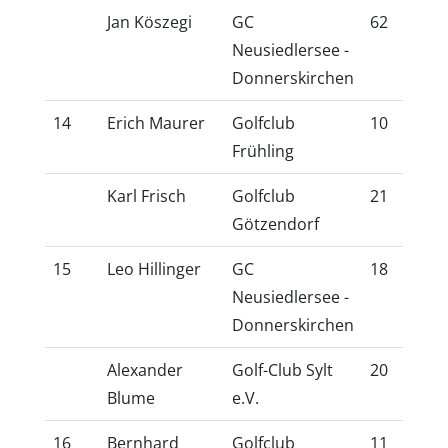
Jan Köszegi
GC
62
54
Neusiedlersee -
Donnerskirchen
14
Erich Maurer
Golfclub
10
8,
Frühling
Karl Frisch
Golfclub
21
18
Götzendorf
15
Leo Hillinger
GC
18
16
Neusiedlersee -
Donnerskirchen
Alexander
Golf-Club Sylt
20
17
Blume
e.V.
16
Bernhard
Golfclub
11
9,