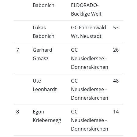
Babonich
ELDORADO-
Bucklige Welt
Lukas
GC Föhrenwald
53
46
Babonich
Wr. Neustadt
7
Gerhard
GC
26
22
Gmasz
Neusiedlersee -
Donnerskirchen
Ute
GC
48
39
Leonhardt
Neusiedlersee -
Donnerskirchen
8
Egon
GC
14
12
Kriebernegg
Neusiedlersee -
Donnerskirchen