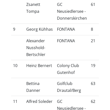
Zsanett
GC
61
51
Tompa
Neusiedlersee -
Donnerskirchen
9
Georg Kühhas
FONTANA
8
6,
Alexander
FONTANA
21
18
Nusshold-
Bertschler
10
Heinz Bernert
Colony Club
19
16
Gutenhof
Bettina
Golfclub
63
53
Danner
Drautal/Berg
11
Alfred Soleder
GC
62
54
Neusiedlersee -