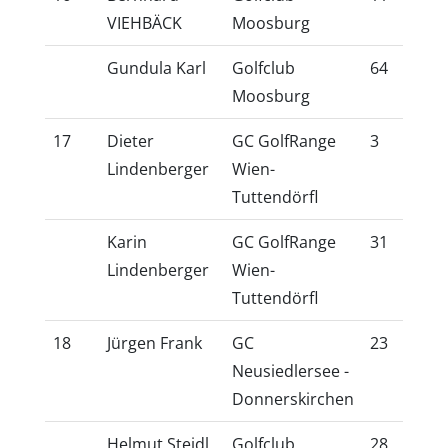
VIEHBÄCK
Moosburg
Gundula Karl
Golfclub
64
54
Moosburg
17
Dieter
GC GolfRange
3
3,
Lindenberger
Wien-
Tuttendörfl
Karin
GC GolfRange
31
25
Lindenberger
Wien-
Tuttendörfl
18
Jürgen Frank
GC
23
20
Neusiedlersee -
Donnerskirchen
Helmut Steidl
Golfclub
28
24