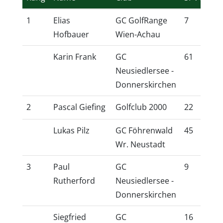
1
Elias
GC GolfRange
7
6,
Hofbauer
Wien-Achau
Karin Frank
GC
61
51
Neusiedlersee -
Donnerskirchen
2
Pascal Giefing
Golfclub 2000
22
18
Lukas Pilz
GC Föhrenwald
45
39
Wr. Neustadt
3
Paul
GC
9
7,
Rutherford
Neusiedlersee -
Donnerskirchen
Siegfried
GC
16
14