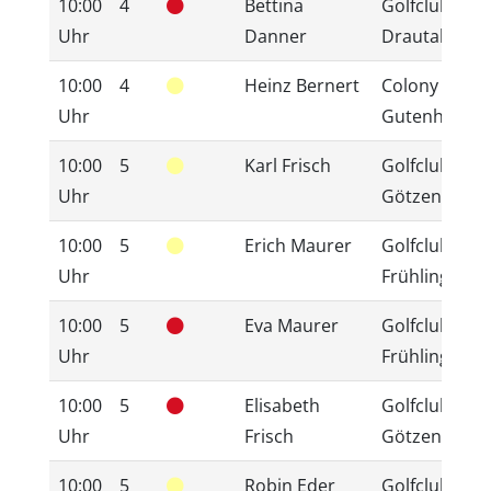
10:00
4
Bettina
Golfclub
Uhr
Danner
Drautal/Berg
10:00
4
Heinz Bernert
Colony Club
Uhr
Gutenhof
10:00
5
Karl Frisch
Golfclub
Uhr
Götzendorf
10:00
5
Erich Maurer
Golfclub
Uhr
Frühling
10:00
5
Eva Maurer
Golfclub
Uhr
Frühling
10:00
5
Elisabeth
Golfclub
Uhr
Frisch
Götzendorf
10:00
5
Robin Eder
Golfclub