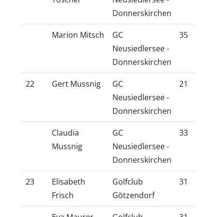
Donnerskirchen
Marion Mitsch
GC
35
28
Neusiedlersee -
Donnerskirchen
22
Gert Mussnig
GC
21
18
Neusiedlersee -
Donnerskirchen
Claudia
GC
33
26
Mussnig
Neusiedlersee -
Donnerskirchen
23
Elisabeth
Golfclub
31
25
Frisch
Götzendorf
Eva Maurer
Golfclub
31
25