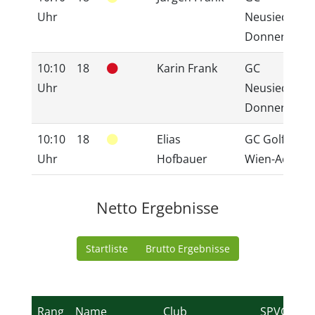
Uhr
Neusiedlerse
Donnerskirc
10:10
18
Karin Frank
GC
Uhr
Neusiedlerse
Donnerskirc
10:10
18
Elias
GC GolfRang
Uhr
Hofbauer
Wien-Achau
Netto Ergebnisse
Startliste
Brutto Ergebnisse
Rang
Name
Club
SPVG
H