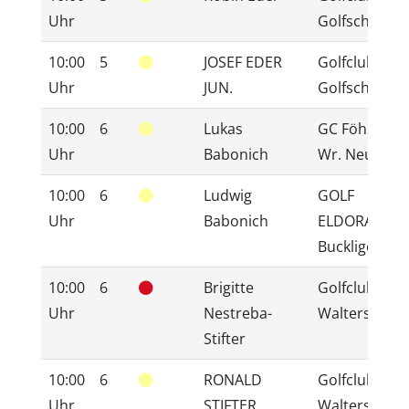
Uhr
Golfschaukel
10:00
5
JOSEF EDER
Golfclub
Uhr
JUN.
Golfschaukel
10:00
6
Lukas
GC Föhrenwa
Uhr
Babonich
Wr. Neustadt
10:00
6
Ludwig
GOLF
Uhr
Babonich
ELDORADO-
Bucklige Welt
10:00
6
Brigitte
Golfclub Bad
Uhr
Nestreba-
Waltersdorf
Stifter
10:00
6
RONALD
Golfclub Bad
Uhr
STIFTER
Waltersdorf