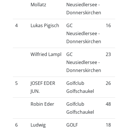
Mollatz
Neusiedlersee -
Donnerskirchen
4
Lukas Pigisch
GC
16
14
Neusiedlersee -
Donnerskirchen
Wilfried Lampl
GC
23
20
Neusiedlersee -
Donnerskirchen
5
JOSEF EDER
Golfclub
26
22
JUN.
Golfschaukel
Robin Eder
Golfclub
48
41
Golfschaukel
6
Ludwig
GOLF
18
15