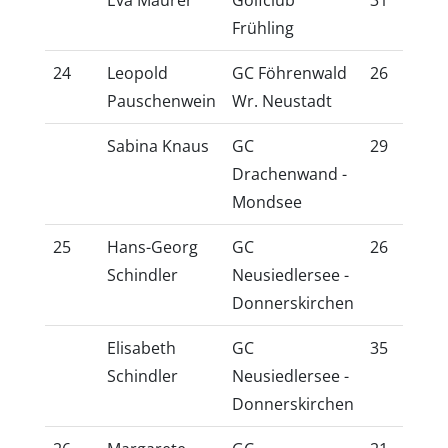
Frühling
24
Leopold
GC Föhrenwald
26
22
Pauschenwein
Wr. Neustadt
Sabina Knaus
GC
29
23
Drachenwand -
Mondsee
25
Hans-Georg
GC
26
23
Schindler
Neusiedlersee -
Donnerskirchen
Elisabeth
GC
35
28
Schindler
Neusiedlersee -
Donnerskirchen