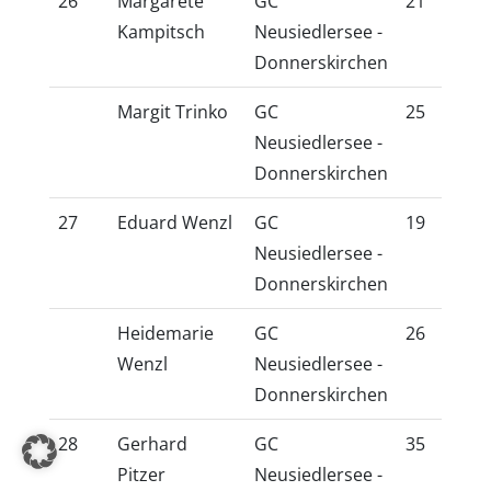
26
Margarete
GC
21
16
Kampitsch
Neusiedlersee -
Donnerskirchen
Margit Trinko
GC
25
20
Neusiedlersee -
Donnerskirchen
27
Eduard Wenzl
GC
19
16
Neusiedlersee -
Donnerskirchen
Heidemarie
GC
26
21
Wenzl
Neusiedlersee -
Donnerskirchen
28
Gerhard
GC
35
30
Pitzer
Neusiedlersee -