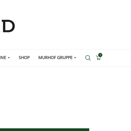
0
INE
SHOP
MURHOF GRUPPE