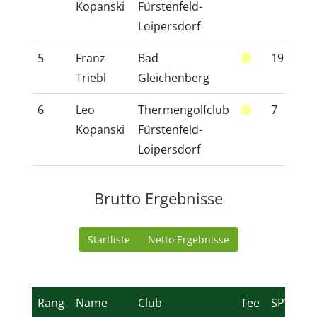
Kopanski
Fürstenfeld-
Loipersdorf
5
Franz
Bad
19
1
Triebl
Gleichenberg
6
Leo
Thermengolfclub
7
6
Kopanski
Fürstenfeld-
Loipersdorf
Brutto Ergebnisse
Startliste
Netto Ergebnisse
Rang
Name
Club
Tee
SPVG