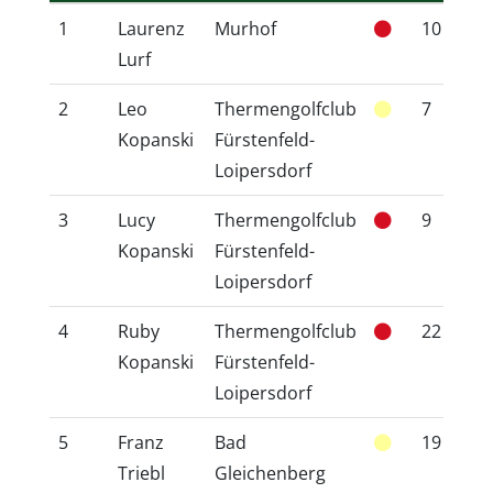
1
Laurenz
Murhof
10
1
Lurf
2
Leo
Thermengolfclub
7
6
Kopanski
Fürstenfeld-
Loipersdorf
3
Lucy
Thermengolfclub
9
7
Kopanski
Fürstenfeld-
Loipersdorf
4
Ruby
Thermengolfclub
22
1
Kopanski
Fürstenfeld-
Loipersdorf
5
Franz
Bad
19
1
Triebl
Gleichenberg