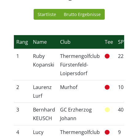
Startliste
Brutto Ergebnisse
Rang
Name
Club
Tee
SPVG
1
Ruby
Thermengolfclub
22
1
Kopanski
Fürstenfeld-
Loipersdorf
2
Laurenz
Murhof
10
1
Lurf
3
Bernhard
GC Erzherzog
40
3
KEUSCH
Johann
4
Lucy
Thermengolfclub
9
7