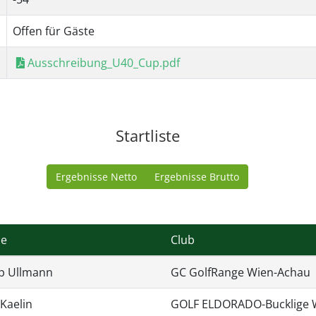
Offen für Gäste
Ausschreibung_U40_Cup.pdf
Startliste
Ergebnisse Netto
Ergebnisse Brutto
e
Club
ip Ullmann
GC GolfRange Wien-Achau
Kaelin
GOLF ELDORADO-Bucklige 