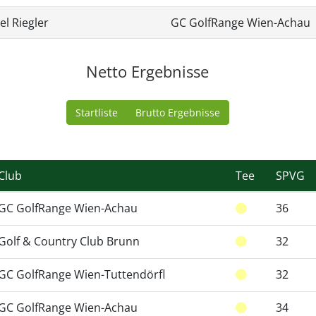
el Riegler
GC GolfRange Wien-Achau
Netto Ergebnisse
Startliste
Brutto Ergebnisse
Club
Tee
SPVG
GC GolfRange Wien-Achau
36
Golf & Country Club Brunn
32
GC GolfRange Wien-Tuttendörfl
32
GC GolfRange Wien-Achau
34