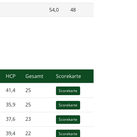
54,0
48
HCP
Gesamt
Scorekarte
41,4
25
Scorekarte
35,9
25
Scorekarte
37,6
23
Scorekarte
39,4
22
Scorekarte