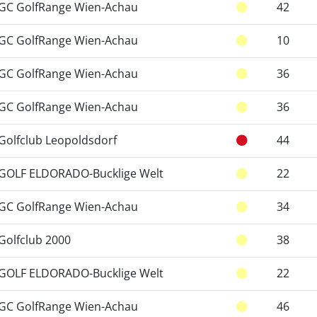
GC GolfRange Wien-Achau
42
GC GolfRange Wien-Achau
10
GC GolfRange Wien-Achau
36
GC GolfRange Wien-Achau
36
Golfclub Leopoldsdorf
44
GOLF ELDORADO-Bucklige Welt
22
GC GolfRange Wien-Achau
34
Golfclub 2000
38
GOLF ELDORADO-Bucklige Welt
22
GC GolfRange Wien-Achau
46