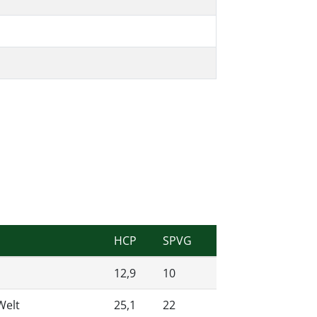
HCP
SPVG
12,9
10
Welt
25,1
22