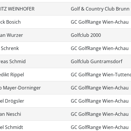
ITZ WEINHOFER
Golf & Country Club Brunn
ick Bosich
GC GolfRange Wien-Achau
an Wurzer
Golfclub 2000
s Schrenk
GC GolfRange Wien-Achau
reas Schmid
Golfclub Guntramsdorf
dikt Rippel
GC GolfRange Wien-Tuttend
b Mayer-Dorninger
GC GolfRange Wien-Achau
el Drögsler
GC GolfRange Wien-Achau
ian Neschi
GC GolfRange Wien-Achau
el Schmidt
GC GolfRange Wien-Achau