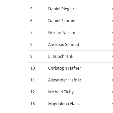
5
Daniel Riegler
6
Daniel Schmidt
7
Florian Neschi
8
Andreas Schmid
9
Elias Schrenk
10
Christoph Hafner
11
Alexander Hafner
12
Michael Tichy
13
Magdalena Haas