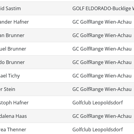
d Sastim
GOLF ELDORADO-Bucklige 
ander Hafner
GC GolfRange Wien-Achau
an Brunner
GC GolfRange Wien-Achau
uel Brunner
GC GolfRange Wien-Achau
do Brunner
GC GolfRange Wien-Achau
ael Tichy
GC GolfRange Wien-Achau
er Stein
GC GolfRange Wien-Achau
stoph Hafner
Golfclub Leopoldsdorf
dalena Haas
GC GolfRange Wien-Achau
rea Thenner
Golfclub Leopoldsdorf