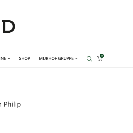
0
INE
SHOP
MURHOF GRUPPE
 Philip