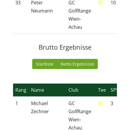
33
Peter
GC
10
1
Neumann
GolfRange
Wien-
Achau
Brutto Ergebnisse
Startliste
Netto Ergebnisse
Rang
Name
Club
Tee
SPVG
1
Michael
GC
3
5
Zechner
GolfRange
Wien-
Achau