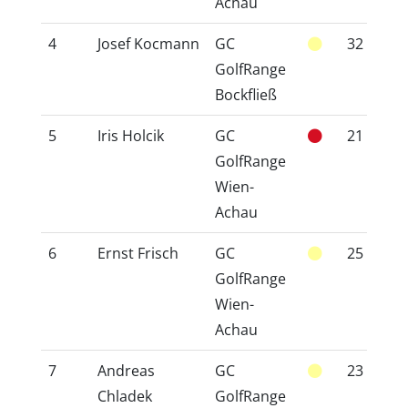
Achau
4
Josef Kocmann
GC
32
3
GolfRange
Bockfließ
5
Iris Holcik
GC
21
2
GolfRange
Wien-
Achau
6
Ernst Frisch
GC
25
2
GolfRange
Wien-
Achau
7
Andreas
GC
23
2
Chladek
GolfRange