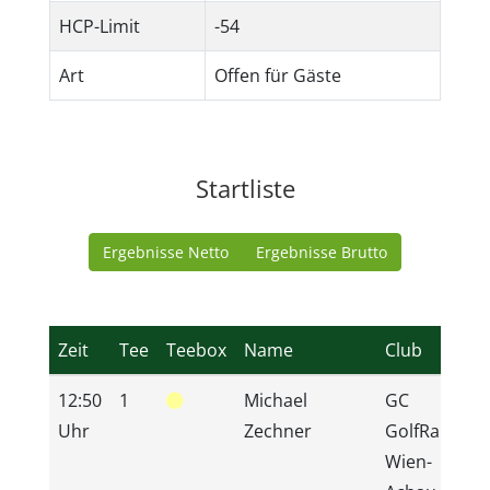
HCP-Limit
-54
Art
Offen für Gäste
Startliste
Ergebnisse Netto
Ergebnisse Brutto
Zeit
Tee
Teebox
Name
Club
12:50
1
Michael
GC
Uhr
Zechner
GolfRange
Wien-