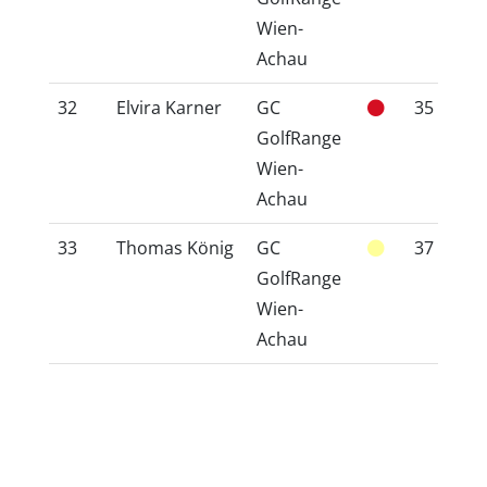
Wien-
Achau
32
Elvira Karner
GC
35
3
GolfRange
Wien-
Achau
33
Thomas König
GC
37
4
GolfRange
Wien-
Achau