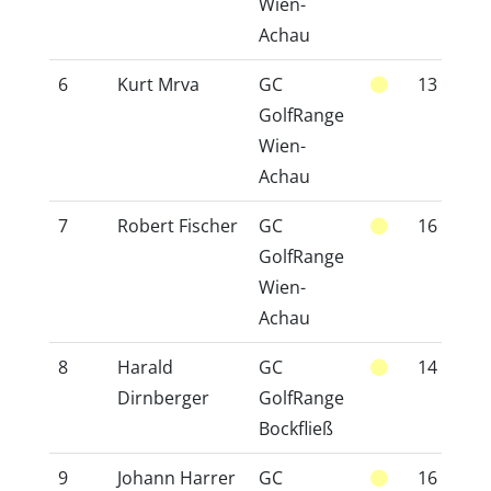
Wien-
Achau
6
Kurt Mrva
GC
13
1
GolfRange
Wien-
Achau
7
Robert Fischer
GC
16
1
GolfRange
Wien-
Achau
8
Harald
GC
14
1
Dirnberger
GolfRange
Bockfließ
9
Johann Harrer
GC
16
1