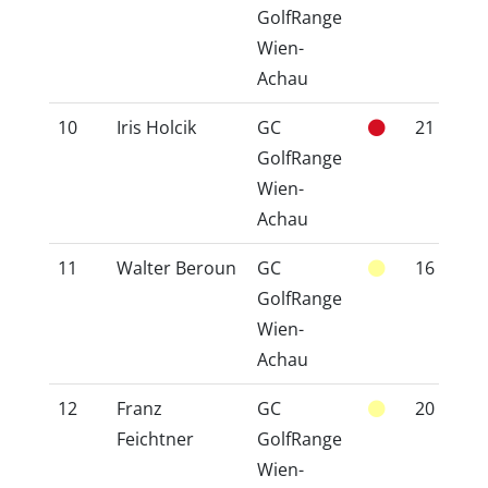
GolfRange
Wien-
Achau
10
Iris Holcik
GC
21
2
GolfRange
Wien-
Achau
11
Walter Beroun
GC
16
1
GolfRange
Wien-
Achau
12
Franz
GC
20
2
Feichtner
GolfRange
Wien-