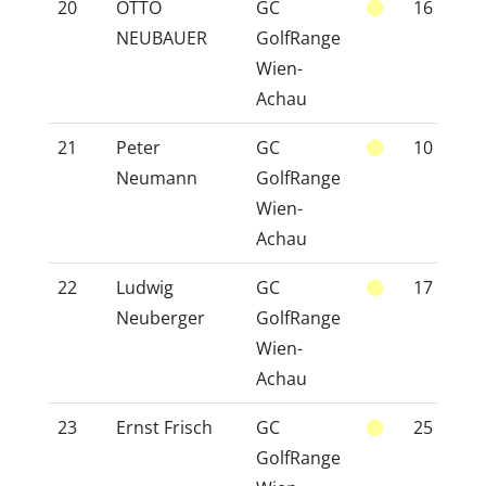
20
OTTO
GC
16
1
NEUBAUER
GolfRange
Wien-
Achau
21
Peter
GC
10
1
Neumann
GolfRange
Wien-
Achau
22
Ludwig
GC
17
2
Neuberger
GolfRange
Wien-
Achau
23
Ernst Frisch
GC
25
2
GolfRange