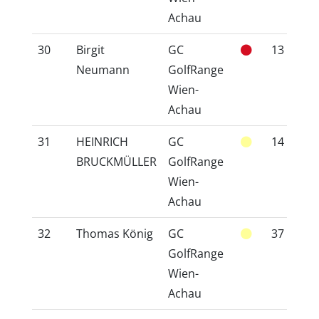
Achau
30
Birgit
GC
13
1
Neumann
GolfRange
Wien-
Achau
31
HEINRICH
GC
14
1
BRUCKMÜLLER
GolfRange
Wien-
Achau
32
Thomas König
GC
37
4
GolfRange
Wien-
Achau