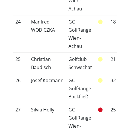
Wien-
Achau
24
Manfred
GC
18
2
WODICZKA
GolfRange
Wien-
Achau
25
Christian
Golfclub
21
2
Baudisch
Schwechat
26
Josef Kocmann
GC
32
3
GolfRange
Bockfließ
27
Silvia Holly
GC
25
2
GolfRange
Wien-