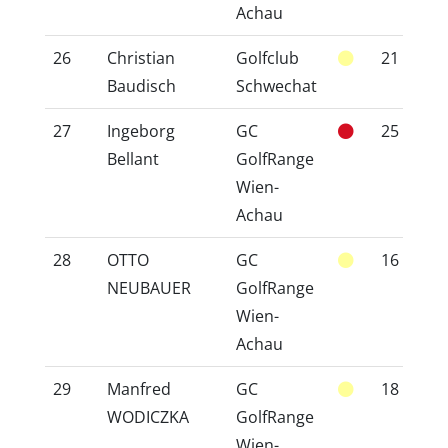
Achau
26
Christian
Golfclub
21
2
Baudisch
Schwechat
27
Ingeborg
GC
25
2
Bellant
GolfRange
Wien-
Achau
28
OTTO
GC
16
1
NEUBAUER
GolfRange
Wien-
Achau
29
Manfred
GC
18
2
WODICZKA
GolfRange
Wien-