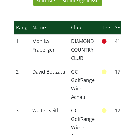
Startliste
Brutto Ergebnisse
Rang
Name
Club
Tee
SPVG
1
Monika
DIAMOND
41
4
Fraberger
COUNTRY
CLUB
2
David Botizatu
GC
17
2
GolfRange
Wien-
Achau
3
Walter Seitl
GC
17
2
GolfRange
Wien-