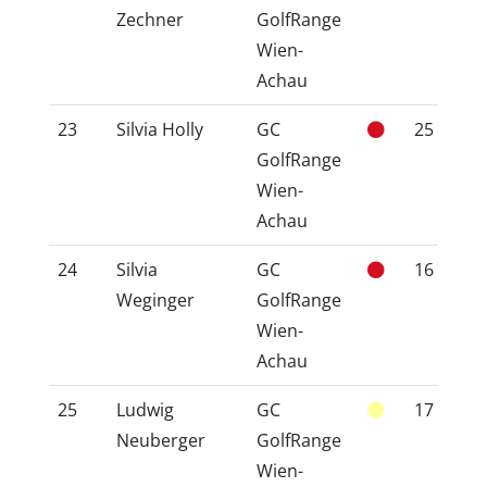
Zechner
GolfRange
Wien-
Achau
23
Silvia Holly
GC
25
2
GolfRange
Wien-
Achau
24
Silvia
GC
16
1
Weginger
GolfRange
Wien-
Achau
25
Ludwig
GC
17
2
Neuberger
GolfRange
Wien-