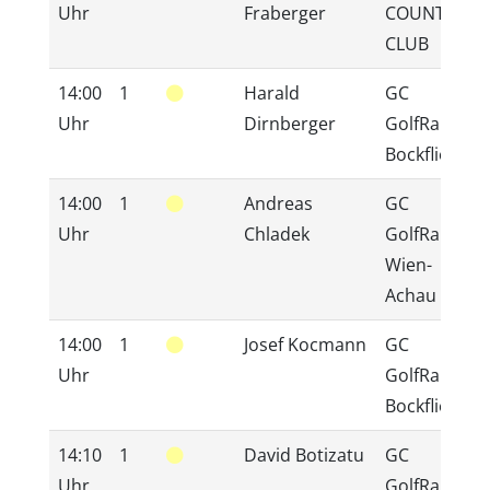
Uhr
Fraberger
COUNTRY
CLUB
14:00
1
Harald
GC
Uhr
Dirnberger
GolfRange
Bockfließ
14:00
1
Andreas
GC
Uhr
Chladek
GolfRange
Wien-
Achau
14:00
1
Josef Kocmann
GC
Uhr
GolfRange
Bockfließ
14:10
1
David Botizatu
GC
Uhr
GolfRange