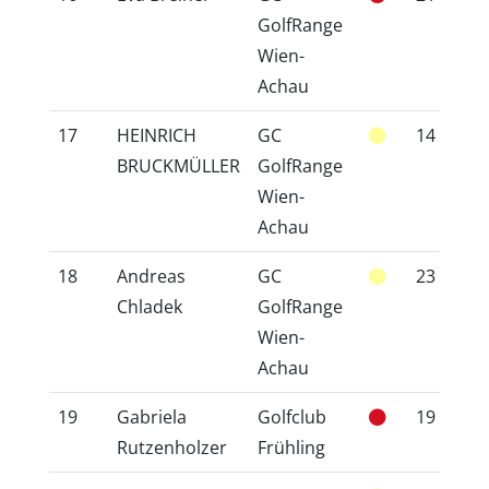
GolfRange
Wien-
Achau
17
HEINRICH
GC
14
1
BRUCKMÜLLER
GolfRange
Wien-
Achau
18
Andreas
GC
23
2
Chladek
GolfRange
Wien-
Achau
19
Gabriela
Golfclub
19
2
Rutzenholzer
Frühling