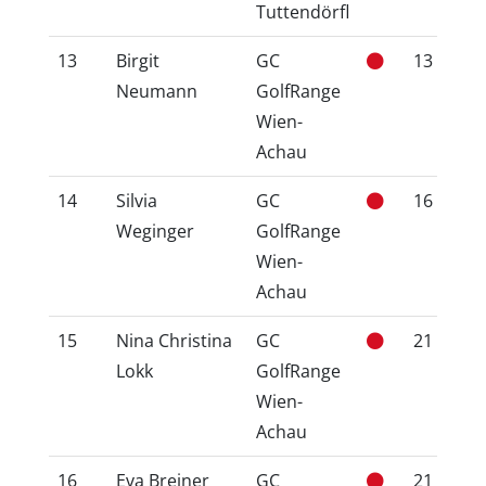
Tuttendörfl
13
Birgit
GC
13
1
Neumann
GolfRange
Wien-
Achau
14
Silvia
GC
16
1
Weginger
GolfRange
Wien-
Achau
15
Nina Christina
GC
21
2
Lokk
GolfRange
Wien-
Achau
16
Eva Breiner
GC
21
2