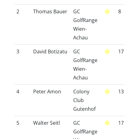
2
Thomas Bauer
GC
8
1
GolfRange
Wien-
Achau
3
David Botizatu
GC
17
2
GolfRange
Wien-
Achau
4
Peter Amon
Colony
13
1
Club
Gutenhof
5
Walter Seitl
GC
17
2
GolfRange