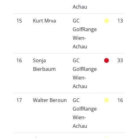
Achau
15
Kurt Mrva
GC
13
1
GolfRange
Wien-
Achau
16
Sonja
GC
33
3
Bierbaum
GolfRange
Wien-
Achau
17
Walter Beroun
GC
16
1
GolfRange
Wien-
Achau