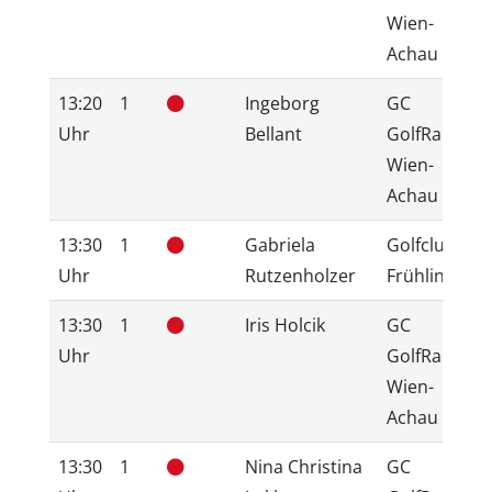
Wien-
Achau
13:20
1
Ingeborg
GC
Uhr
Bellant
GolfRange
Wien-
Achau
13:30
1
Gabriela
Golfclub
Uhr
Rutzenholzer
Frühling
13:30
1
Iris Holcik
GC
Uhr
GolfRange
Wien-
Achau
13:30
1
Nina Christina
GC