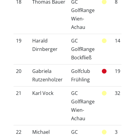
18
Thomas Bauer
GC
8
1
GolfRange
Wien-
Achau
19
Harald
GC
14
1
Dirnberger
GolfRange
Bockfließ
20
Gabriela
Golfclub
19
2
Rutzenholzer
Frühling
21
Karl Vock
GC
32
3
GolfRange
Wien-
Achau
22
Michael
GC
3
5