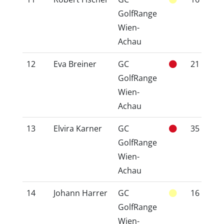
GolfRange
Wien-
Achau
12
Eva Breiner
GC
21
2
GolfRange
Wien-
Achau
13
Elvira Karner
GC
35
3
GolfRange
Wien-
Achau
14
Johann Harrer
GC
16
1
GolfRange
Wien-