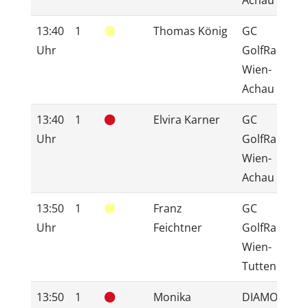
13:40
1
Thomas König
GC
Uhr
GolfRange
Wien-
Achau
13:40
1
Elvira Karner
GC
Uhr
GolfRange
Wien-
Achau
13:50
1
Franz
GC
Uhr
Feichtner
GolfRange
Wien-
Tuttendörfl
13:50
1
Monika
DIAMOND