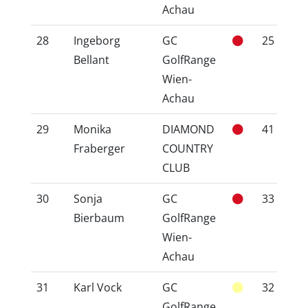
Achau
28
Ingeborg
GC
25
2
Bellant
GolfRange
Wien-
Achau
29
Monika
DIAMOND
41
4
Fraberger
COUNTRY
CLUB
30
Sonja
GC
33
3
Bierbaum
GolfRange
Wien-
Achau
31
Karl Vock
GC
32
3
GolfRange