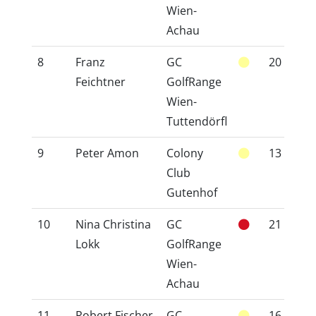
Wien-
Achau
8
Franz
GC
20
2
Feichtner
GolfRange
Wien-
Tuttendörfl
9
Peter Amon
Colony
13
1
Club
Gutenhof
10
Nina Christina
GC
21
2
Lokk
GolfRange
Wien-
Achau
11
Robert Fischer
GC
16
1