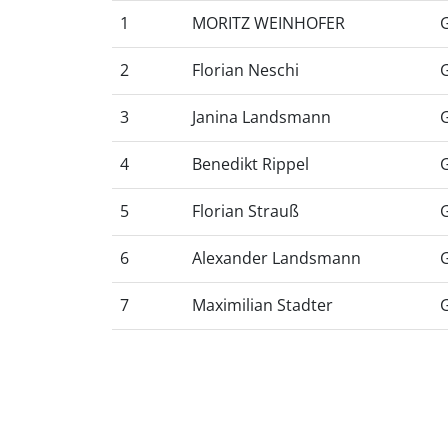
1
MORITZ WEINHOFER
2
Florian Neschi
3
Janina Landsmann
4
Benedikt Rippel
5
Florian Strauß
6
Alexander Landsmann
7
Maximilian Stadter