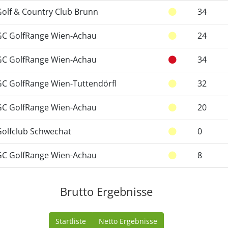
Golf & Country Club Brunn
34
GC GolfRange Wien-Achau
24
GC GolfRange Wien-Achau
34
GC GolfRange Wien-Tuttendörfl
32
GC GolfRange Wien-Achau
20
Golfclub Schwechat
0
GC GolfRange Wien-Achau
8
Brutto Ergebnisse
Startliste
Netto Ergebnisse