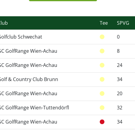
Club
Tee
SPVG
Golfclub Schwechat
0
GC GolfRange Wien-Achau
8
GC GolfRange Wien-Achau
24
Golf & Country Club Brunn
34
GC GolfRange Wien-Achau
20
GC GolfRange Wien-Tuttendörfl
32
GC GolfRange Wien-Achau
34