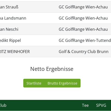
ian Strauß
GC GolfRange Wien-Achau
ina Landsmann
GC GolfRange Wien-Achau
ian Neschi
GC GolfRange Wien-Achau
dikt Rippel
GC GolfRange Wien-Tuttend
ITZ WEINHOFER
Golf & Country Club Brunn
Netto Ergebnisse
Startliste
Brutto Ergebnisse
Club
Tee
SPVG