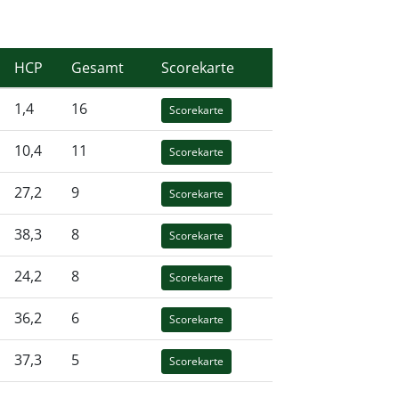
HCP
Gesamt
Scorekarte
1,4
16
Scorekarte
10,4
11
Scorekarte
27,2
9
Scorekarte
38,3
8
Scorekarte
24,2
8
Scorekarte
36,2
6
Scorekarte
37,3
5
Scorekarte