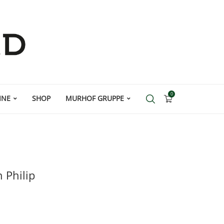
0
INE
SHOP
MURHOF GRUPPE
 Philip