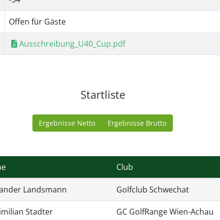
Offen für Gäste
Ausschreibung_U40_Cup.pdf
Startliste
Ergebnisse Netto
Ergebnisse Brutto
me
Club
xander Landsmann
Golfclub Schwechat
milian Stadter
GC GolfRange Wien-Achau