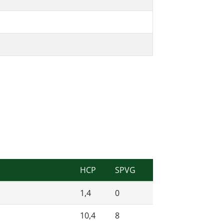
HCP
SPVG
1,4
0
10,4
8