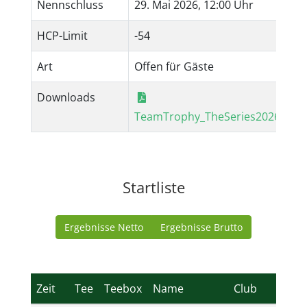
Nennschluss
29. Mai 2026, 12:00 Uhr
HCP-Limit
-54
Art
Offen für Gäste
Downloads
TeamTrophy_TheSeries2026.pdf
Startliste
Ergebnisse Netto
Ergebnisse Brutto
Zeit
Tee
Teebox
Name
Club