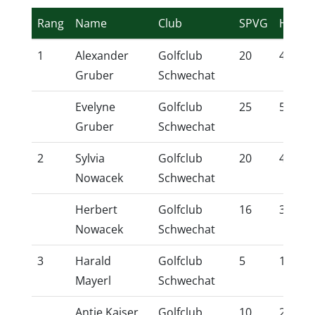
Rang
Name
Club
SPVG
HCP
1
Alexander
Golfclub
20
44,0
Gruber
Schwechat
Evelyne
Golfclub
25
54,0
Gruber
Schwechat
2
Sylvia
Golfclub
20
42,9
Nowacek
Schwechat
Herbert
Golfclub
16
36,8
Nowacek
Schwechat
3
Harald
Golfclub
5
14,1
Mayerl
Schwechat
Antje Kaiser
Golfclub
10
22,2