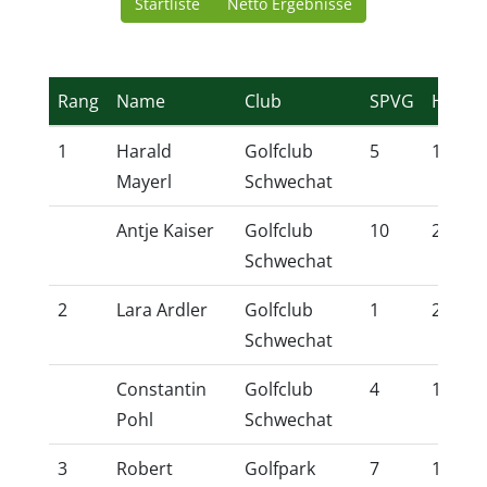
Startliste
Netto Ergebnisse
Rang
Name
Club
SPVG
HCP
1
Harald
Golfclub
5
14,1
Mayerl
Schwechat
Antje Kaiser
Golfclub
10
22,2
Schwechat
2
Lara Ardler
Golfclub
1
2,4
Schwechat
Constantin
Golfclub
4
11,9
Pohl
Schwechat
3
Robert
Golfpark
7
17,0