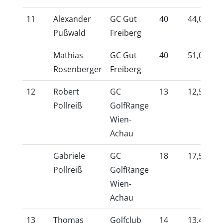
11
Alexander
GC Gut
40
44,0
10
Pußwald
Freiberg
Mathias
GC Gut
40
51,0
10
Rosenberger
Freiberg
12
Robert
GC
13
12,5
10
Pollreiß
GolfRange
Wien-
Achau
Gabriele
GC
18
17,5
10
Pollreiß
GolfRange
Wien-
Achau
13
Thomas
Golfclub
14
13,4
10