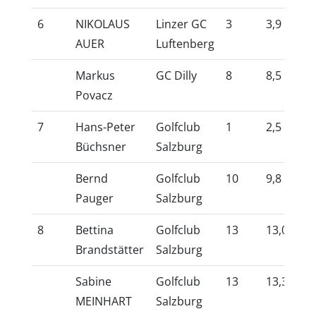
6
NIKOLAUS
Linzer GC
3
3,9
10
AUER
Luftenberg
Markus
GC Dilly
8
8,5
10
Povacz
7
Hans-Peter
Golfclub
1
2,5
10
Büchsner
Salzburg
Bernd
Golfclub
10
9,8
10
Pauger
Salzburg
8
Bettina
Golfclub
13
13,0
10
Brandstätter
Salzburg
Sabine
Golfclub
13
13,3
10
MEINHART
Salzburg