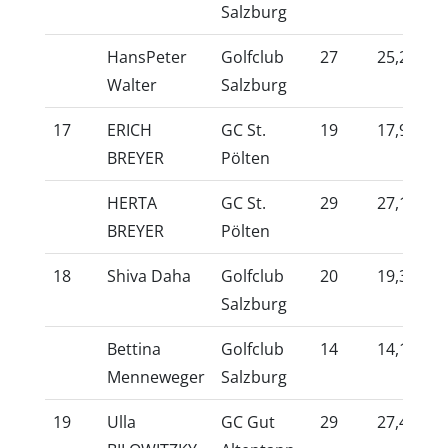
Salzburg
HansPeter
Golfclub
27
25,2
10
Walter
Salzburg
17
ERICH
GC St.
19
17,9
10
BREYER
Pölten
HERTA
GC St.
29
27,1
10
BREYER
Pölten
18
Shiva Daha
Golfclub
20
19,3
10
Salzburg
Bettina
Golfclub
14
14,1
10
Menneweger
Salzburg
19
Ulla
GC Gut
29
27,4
10