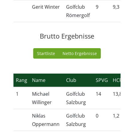
Gerit Winter
Golfclub
9
9,3
10
Römergolf
Brutto Ergebnisse
Startliste
Netto Ergebnisse
Rang
Name
Club
SPVG
HCP
TV
1
Michael
Golfclub
14
13,8
10
Willinger
Salzburg
Niklas
Golfclub
0
1,2
10
Oppermann
Salzburg