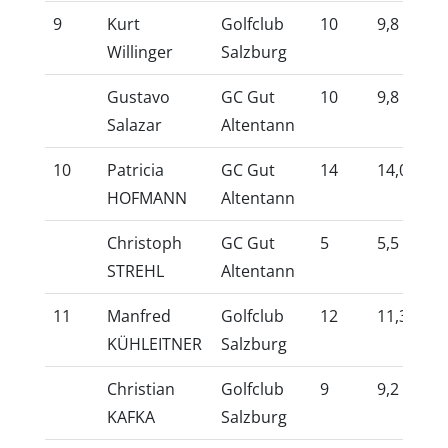
9
Kurt
Golfclub
10
9,8
10
Willinger
Salzburg
Gustavo
GC Gut
10
9,8
10
Salazar
Altentann
10
Patricia
GC Gut
14
14,0
10
HOFMANN
Altentann
Christoph
GC Gut
5
5,5
10
STREHL
Altentann
11
Manfred
Golfclub
12
11,3
10
KÜHLEITNER
Salzburg
Christian
Golfclub
9
9,2
10
KAFKA
Salzburg