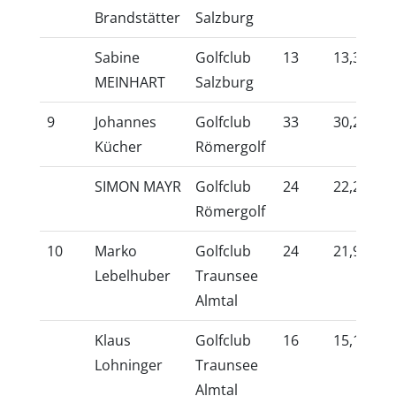
Brandstätter
Salzburg
Sabine
Golfclub
13
13,3
10
MEINHART
Salzburg
9
Johannes
Golfclub
33
30,2
10
Kücher
Römergolf
SIMON MAYR
Golfclub
24
22,2
10
Römergolf
10
Marko
Golfclub
24
21,9
10
Lebelhuber
Traunsee
Almtal
Klaus
Golfclub
16
15,1
10
Lohninger
Traunsee
Almtal