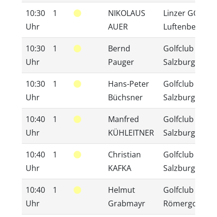
10:30
1
NIKOLAUS
Linzer GC
3
Uhr
AUER
Luftenberg
10:30
1
Bernd
Golfclub
9
Uhr
Pauger
Salzburg
10:30
1
Hans-Peter
Golfclub
2
Uhr
Büchsner
Salzburg
10:40
1
Manfred
Golfclub
1
Uhr
KÜHLEITNER
Salzburg
10:40
1
Christian
Golfclub
9
Uhr
KAFKA
Salzburg
10:40
1
Helmut
Golfclub
1
Uhr
Grabmayr
Römergolf