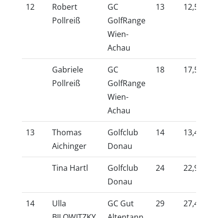
12
Robert
GC
13
12,5
10
Pollreiß
GolfRange
Wien-
Achau
Gabriele
GC
18
17,5
10
Pollreiß
GolfRange
Wien-
Achau
13
Thomas
Golfclub
14
13,4
10
Aichinger
Donau
Tina Hartl
Golfclub
24
22,9
10
Donau
14
Ulla
GC Gut
29
27,4
10
BILOWITZKY
Altentann