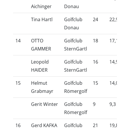
Aichinger
Donau
Tina Hartl
Golfclub
24
22,9
10
Donau
14
OTTO
Golfclub
18
17,1
10
GAMMER
SternGartl
Leopold
Golfclub
16
14,9
10
HAIDER
SternGartl
15
Helmut
Golfclub
15
14,0
10
Grabmayr
Römergolf
Gerit Winter
Golfclub
9
9,3
10
Römergolf
16
Gerd KAFKA
Golfclub
21
19,8
10