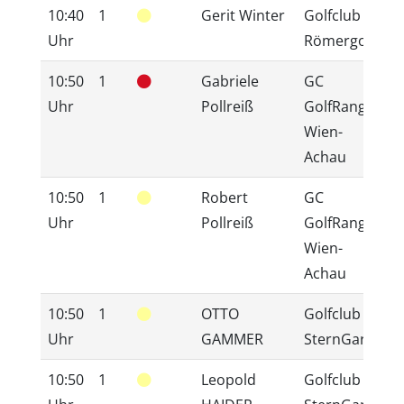
10:40
1
Gerit Winter
Golfclub
9
Uhr
Römergolf
10:50
1
Gabriele
GC
1
Uhr
Pollreiß
GolfRange
Wien-
Achau
10:50
1
Robert
GC
1
Uhr
Pollreiß
GolfRange
Wien-
Achau
10:50
1
OTTO
Golfclub
1
Uhr
GAMMER
SternGartl
10:50
1
Leopold
Golfclub
1