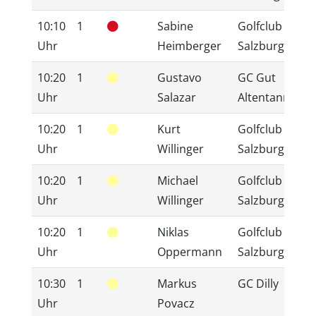
10:10
1
Sabine
Golfclub
1
Uhr
Heimberger
Salzburg
10:20
1
Gustavo
GC Gut
9
Uhr
Salazar
Altentann
10:20
1
Kurt
Golfclub
9
Uhr
Willinger
Salzburg
10:20
1
Michael
Golfclub
1
Uhr
Willinger
Salzburg
10:20
1
Niklas
Golfclub
1
Uhr
Oppermann
Salzburg
10:30
1
Markus
GC Dilly
8
Uhr
Povacz