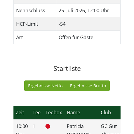
Nennschluss
25. Juli 2026, 12:00 Uhr
HCP-Limit
-54
Art
Offen für Gäste
Startliste
Ergebnisse Netto
Ergebnisse Brutto
Zeit
Tee
Teebox
Name
Club
H
10:00
1
Patricia
GC Gut
1