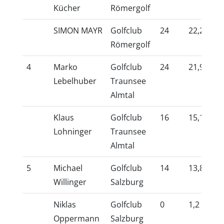
Kücher
Römergolf
SIMON MAYR
Golfclub
24
22,2
10
Römergolf
4
Marko
Golfclub
24
21,9
10
Lebelhuber
Traunsee
Almtal
Klaus
Golfclub
16
15,1
10
Lohninger
Traunsee
Almtal
5
Michael
Golfclub
14
13,8
10
Willinger
Salzburg
Niklas
Golfclub
0
1,2
10
Oppermann
Salzburg