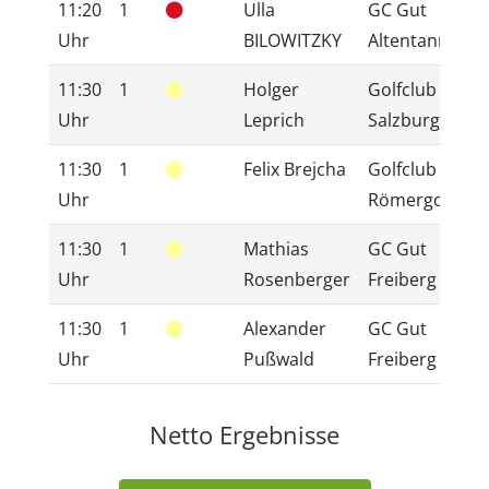
11:20
1
Ulla
GC Gut
2
Uhr
BILOWITZKY
Altentann
11:30
1
Holger
Golfclub
3
Uhr
Leprich
Salzburg
11:30
1
Felix Brejcha
Golfclub
2
Uhr
Römergolf
11:30
1
Mathias
GC Gut
5
Uhr
Rosenberger
Freiberg
11:30
1
Alexander
GC Gut
4
Uhr
Pußwald
Freiberg
Netto Ergebnisse