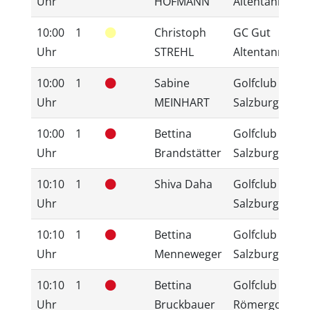
Uhr
HOFMANN
Altentann
10:00
1
Christoph
GC Gut
5
Uhr
STREHL
Altentann
10:00
1
Sabine
Golfclub
1
Uhr
MEINHART
Salzburg
10:00
1
Bettina
Golfclub
1
Uhr
Brandstätter
Salzburg
10:10
1
Shiva Daha
Golfclub
1
Uhr
Salzburg
10:10
1
Bettina
Golfclub
1
Uhr
Menneweger
Salzburg
10:10
1
Bettina
Golfclub
3
Uhr
Bruckbauer
Römergolf