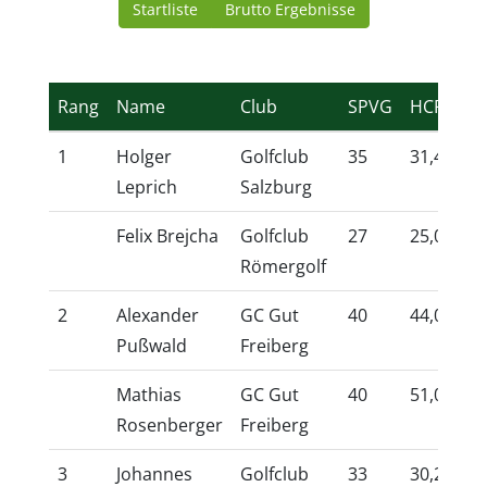
Startliste
Brutto Ergebnisse
Rang
Name
Club
SPVG
HCP
TV
1
Holger
Golfclub
35
31,4
10
Leprich
Salzburg
Felix Brejcha
Golfclub
27
25,0
10
Römergolf
2
Alexander
GC Gut
40
44,0
10
Pußwald
Freiberg
Mathias
GC Gut
40
51,0
10
Rosenberger
Freiberg
3
Johannes
Golfclub
33
30,2
10