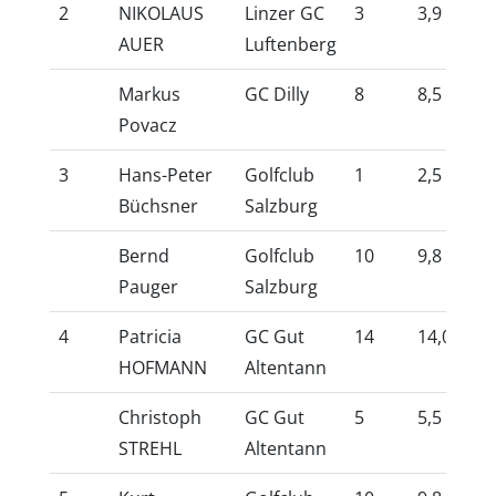
2
NIKOLAUS
Linzer GC
3
3,9
10
AUER
Luftenberg
Markus
GC Dilly
8
8,5
10
Povacz
3
Hans-Peter
Golfclub
1
2,5
10
Büchsner
Salzburg
Bernd
Golfclub
10
9,8
10
Pauger
Salzburg
4
Patricia
GC Gut
14
14,0
10
HOFMANN
Altentann
Christoph
GC Gut
5
5,5
10
STREHL
Altentann