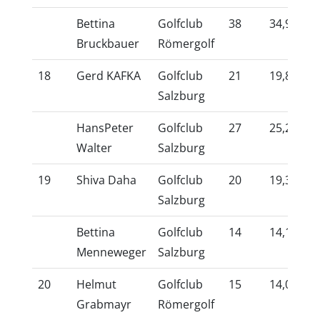
Bettina
Golfclub
38
34,9
10
Bruckbauer
Römergolf
18
Gerd KAFKA
Golfclub
21
19,8
10
Salzburg
HansPeter
Golfclub
27
25,2
10
Walter
Salzburg
19
Shiva Daha
Golfclub
20
19,3
10
Salzburg
Bettina
Golfclub
14
14,1
10
Menneweger
Salzburg
20
Helmut
Golfclub
15
14,0
10
Grabmayr
Römergolf