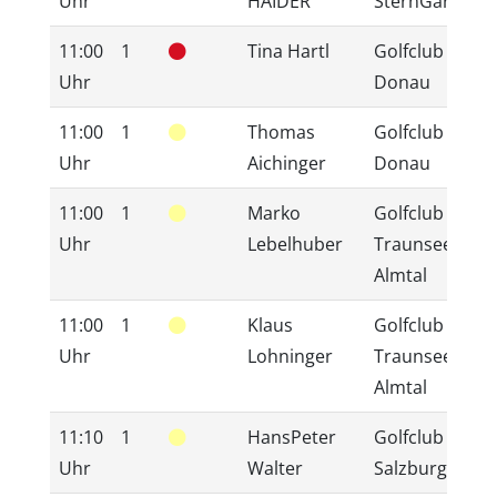
Uhr
HAIDER
SternGartl
11:00
1
Tina Hartl
Golfclub
2
Uhr
Donau
11:00
1
Thomas
Golfclub
1
Uhr
Aichinger
Donau
11:00
1
Marko
Golfclub
2
Uhr
Lebelhuber
Traunsee
Almtal
11:00
1
Klaus
Golfclub
1
Uhr
Lohninger
Traunsee
Almtal
11:10
1
HansPeter
Golfclub
2
Uhr
Walter
Salzburg