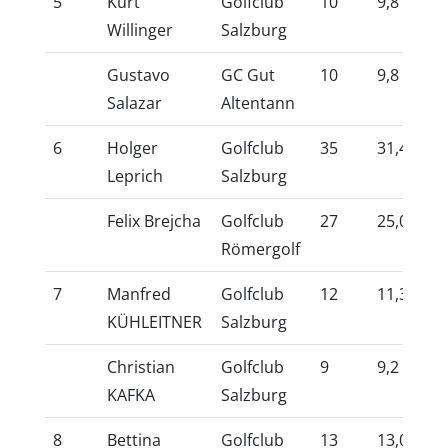
5
Kurt
Golfclub
10
9,8
10
Willinger
Salzburg
Gustavo
GC Gut
10
9,8
10
Salazar
Altentann
6
Holger
Golfclub
35
31,4
10
Leprich
Salzburg
Felix Brejcha
Golfclub
27
25,0
10
Römergolf
7
Manfred
Golfclub
12
11,3
10
KÜHLEITNER
Salzburg
Christian
Golfclub
9
9,2
10
KAFKA
Salzburg
8
Bettina
Golfclub
13
13,0
10