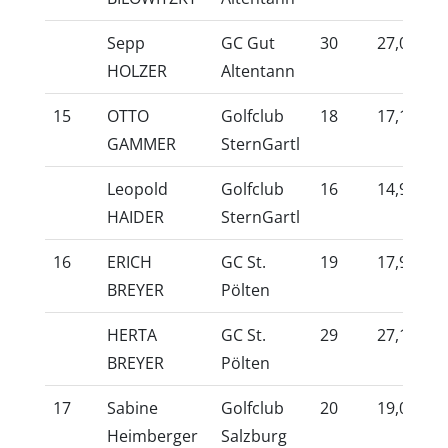
Sepp
GC Gut
30
27,0
10
HOLZER
Altentann
15
OTTO
Golfclub
18
17,1
10
GAMMER
SternGartl
Leopold
Golfclub
16
14,9
10
HAIDER
SternGartl
16
ERICH
GC St.
19
17,9
10
BREYER
Pölten
HERTA
GC St.
29
27,1
10
BREYER
Pölten
17
Sabine
Golfclub
20
19,0
10
Heimberger
Salzburg