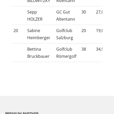
BILOWITZKY
Altentann
Sepp
GC Gut
30
27,0
10
HOLZER
Altentann
20
Sabine
Golfclub
20
19,0
10
Heimberger
Salzburg
Bettina
Golfclub
38
34,9
10
Bruckbauer
Römergolf
PREMIUM PARTNER