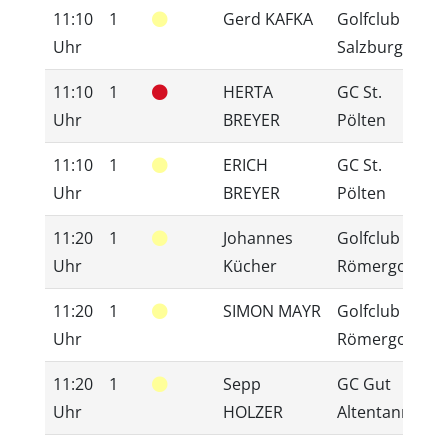
11:10
1
Gerd KAFKA
Golfclub
1
Uhr
Salzburg
11:10
1
HERTA
GC St.
2
Uhr
BREYER
Pölten
11:10
1
ERICH
GC St.
1
Uhr
BREYER
Pölten
11:20
1
Johannes
Golfclub
3
Uhr
Kücher
Römergolf
11:20
1
SIMON MAYR
Golfclub
2
Uhr
Römergolf
11:20
1
Sepp
GC Gut
2
Uhr
HOLZER
Altentann