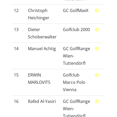
12
Christoph
GC GolfMaxX
32
Heichinger
13
Dieter
Golfclub 2000
14
Schoberwalter
14
Manuel Achtig
GC GolfRange
46
Wien-
Tuttendörfl
15
ERWIN
Golfclub
28
MARLOVITS
Marco Polo
Vienna
16
Rafed Al-Yasiri
GC GolfRange
36
Wien-
Tuttendörfl