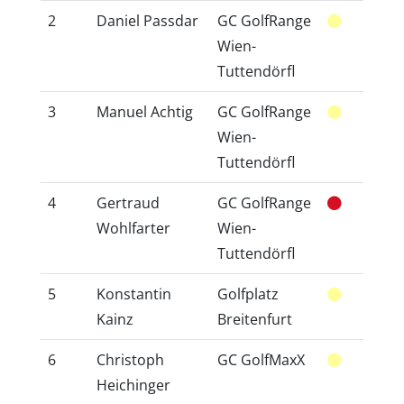
2
Daniel Passdar
GC GolfRange
40
Wien-
Tuttendörfl
3
Manuel Achtig
GC GolfRange
46
Wien-
Tuttendörfl
4
Gertraud
GC GolfRange
46
Wohlfarter
Wien-
Tuttendörfl
5
Konstantin
Golfplatz
34
Kainz
Breitenfurt
6
Christoph
GC GolfMaxX
32
Heichinger