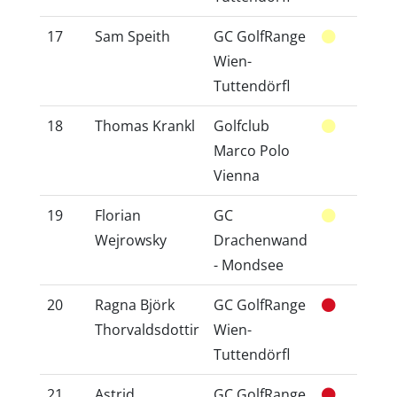
17
Sam Speith
GC GolfRange
46
Wien-
Tuttendörfl
18
Thomas Krankl
Golfclub
30
Marco Polo
Vienna
19
Florian
GC
44
Wejrowsky
Drachenwand
- Mondsee
20
Ragna Björk
GC GolfRange
42
Thorvaldsdottir
Wien-
Tuttendörfl
21
Astrid
GC GolfRange
30