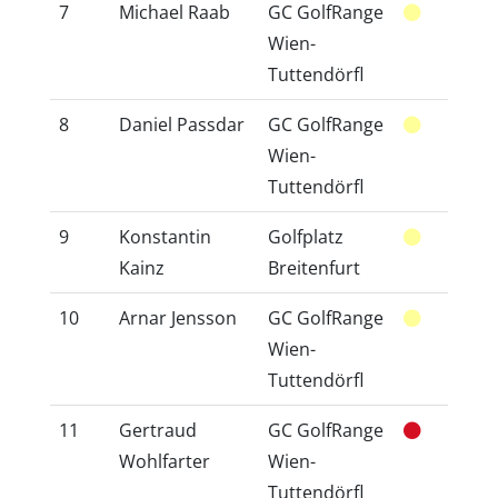
7
Michael Raab
GC GolfRange
36
Wien-
Tuttendörfl
8
Daniel Passdar
GC GolfRange
40
Wien-
Tuttendörfl
9
Konstantin
Golfplatz
34
Kainz
Breitenfurt
10
Arnar Jensson
GC GolfRange
20
Wien-
Tuttendörfl
11
Gertraud
GC GolfRange
46
Wohlfarter
Wien-
Tuttendörfl