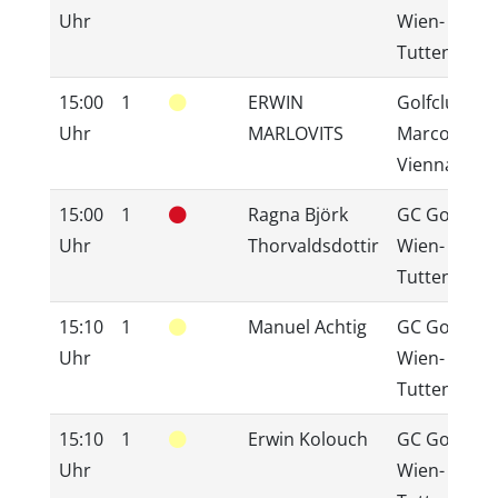
Uhr
Wien-
Tuttendörfl
15:00
1
ERWIN
Golfclub
Uhr
MARLOVITS
Marco Polo
Vienna
15:00
1
Ragna Björk
GC GolfRan
Uhr
Thorvaldsdottir
Wien-
Tuttendörfl
15:10
1
Manuel Achtig
GC GolfRan
Uhr
Wien-
Tuttendörfl
15:10
1
Erwin Kolouch
GC GolfRan
Uhr
Wien-