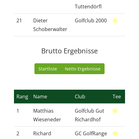
Tuttendörfl
21
Dieter
Golfclub 2000
14
Schoberwalter
Brutto Ergebnisse
Startliste
Netto Ergebnisse
Rang
Name
Club
Tee
SPVG
1
Matthias
Golfclub Gut
14
Wieseneder
Richardhof
2
Richard
GC GolfRange
14