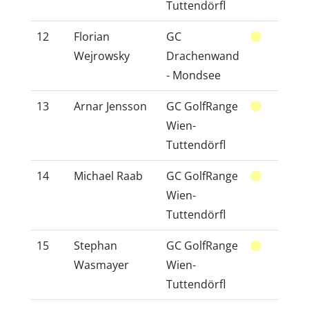
Tuttendörfl
12
Florian
GC
44
Wejrowsky
Drachenwand
- Mondsee
13
Arnar Jensson
GC GolfRange
20
Wien-
Tuttendörfl
14
Michael Raab
GC GolfRange
36
Wien-
Tuttendörfl
15
Stephan
GC GolfRange
16
Wasmayer
Wien-
Tuttendörfl