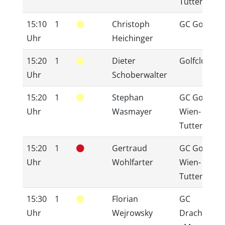
Tuttendörfl
15:10
1
Christoph
GC GolfMax
Uhr
Heichinger
15:20
1
Dieter
Golfclub 20
Uhr
Schoberwalter
15:20
1
Stephan
GC GolfRan
Uhr
Wasmayer
Wien-
Tuttendörfl
15:20
1
Gertraud
GC GolfRan
Uhr
Wohlfarter
Wien-
Tuttendörfl
15:30
1
Florian
GC
Uhr
Wejrowsky
Drachenwa