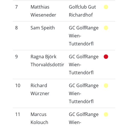
7
Matthias
Golfclub Gut
14
Wieseneder
Richardhof
8
Sam Speith
GC GolfRange
46
Wien-
Tuttendörfl
9
Ragna Björk
GC GolfRange
42
Thorvaldsdottir
Wien-
Tuttendörfl
10
Richard
GC GolfRange
14
Würzner
Wien-
Tuttendörfl
11
Marcus
GC GolfRange
16
Kolouch
Wien-