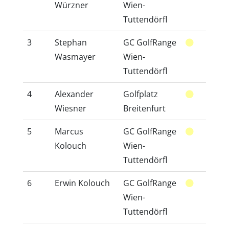
Würzner
Wien-
Tuttendörfl
3
Stephan
GC GolfRange
16
Wasmayer
Wien-
Tuttendörfl
4
Alexander
Golfplatz
44
Wiesner
Breitenfurt
5
Marcus
GC GolfRange
16
Kolouch
Wien-
Tuttendörfl
6
Erwin Kolouch
GC GolfRange
12
Wien-
Tuttendörfl