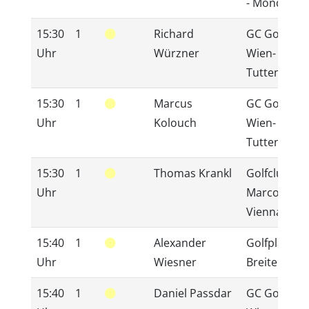
- Mondsee
15:30
1
Richard
GC GolfRan
Uhr
Würzner
Wien-
Tuttendörfl
15:30
1
Marcus
GC GolfRan
Uhr
Kolouch
Wien-
Tuttendörfl
15:30
1
Thomas Krankl
Golfclub
Uhr
Marco Polo
Vienna
15:40
1
Alexander
Golfplatz
Uhr
Wiesner
Breitenfurt
15:40
1
Daniel Passdar
GC GolfRan