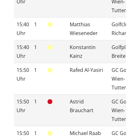
Uhr
Wien-
Tuttendörfl
15:40
1
Matthias
Golfclub Gu
Uhr
Wieseneder
Richardhof
15:40
1
Konstantin
Golfplatz
Uhr
Kainz
Breitenfurt
15:50
1
Rafed Al-Yasiri
GC GolfRan
Uhr
Wien-
Tuttendörfl
15:50
1
Astrid
GC GolfRan
Uhr
Brauchart
Wien-
Tuttendörfl
15:50
1
Michael Raab
GC GolfRan