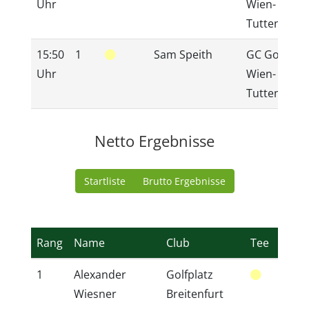
Uhr
Wien-
Tuttendörfl
15:50
1
Sam Speith
GC GolfRan
Uhr
Wien-
Tuttendörfl
Netto Ergebnisse
Startliste
Brutto Ergebnisse
Rang
Name
Club
Tee
SPVG
1
Alexander
Golfplatz
44
Wiesner
Breitenfurt