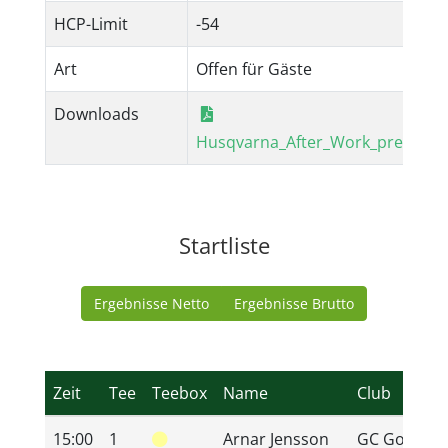
HCP-Limit
-54
Art
Offen für Gäste
Downloads
Husqvarna_After_Work_presente
Startliste
Ergebnisse Netto
Ergebnisse Brutto
Zeit
Tee
Teebox
Name
Club
15:00
1
Arnar Jensson
GC GolfRan