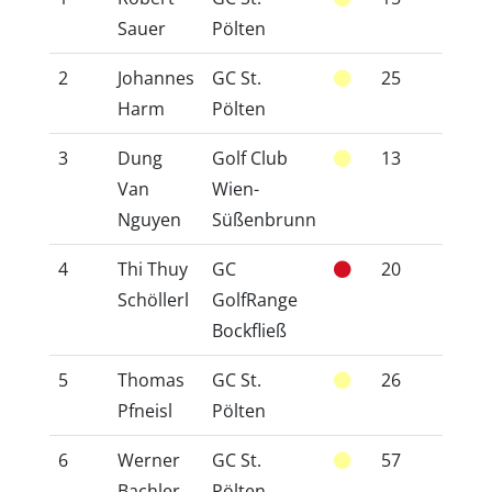
Sauer
Pölten
2
Johannes
GC St.
25
24,5
Harm
Pölten
3
Dung
Golf Club
13
13,7
Van
Wien-
Nguyen
Süßenbrunn
4
Thi Thuy
GC
20
17,7
Schöllerl
GolfRange
Bockfließ
5
Thomas
GC St.
26
24,8
Pfneisl
Pölten
6
Werner
GC St.
57
53,0
Bachler
Pölten