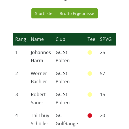
Startliste
Brutto Ergebnisse
Rang
Name
Club
Tee
SPVG
HCP
1
Johannes
GC St.
25
24,5
Harm
Pölten
2
Werner
GC St.
57
53,0
Bachler
Pölten
3
Robert
GC St.
15
15,5
Sauer
Pölten
4
Thi Thuy
GC
20
17,7
Schöllerl
GolfRange