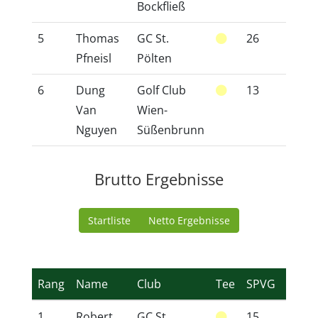
Bockfließ
5
Thomas
GC St.
26
24,8
Pfneisl
Pölten
6
Dung
Golf Club
13
13,7
Van
Wien-
Nguyen
Süßenbrunn
Brutto Ergebnisse
Startliste
Netto Ergebnisse
Rang
Name
Club
Tee
SPVG
HCP
1
Robert
GC St.
15
15,5