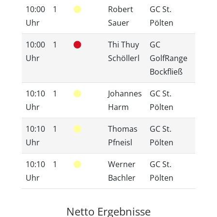
10:00
1
Robert
GC St.
15,
Uhr
Sauer
Pölten
10:00
1
Thi Thuy
GC
17,
Uhr
Schöllerl
GolfRange
Bockfließ
10:10
1
Johannes
GC St.
24,
Uhr
Harm
Pölten
10:10
1
Thomas
GC St.
24,
Uhr
Pfneisl
Pölten
10:10
1
Werner
GC St.
53,
Uhr
Bachler
Pölten
Netto Ergebnisse