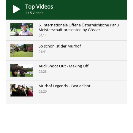
Top Videos
1
/
5
Videos
6. Internationale Offene Österreichische Par 3
Meisterschaft presented by Gösser
04:14
So schön ist der Murhof
01:41
Audi Shoot Out - Making Off
02:28
Murhof Legends - Castle Shot
02:20
Murhof Legends 2019 - Highlights der Staysure
Tour am Murhof
02:48