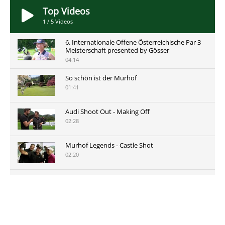
Top Videos
1
/
5
Videos
6. Internationale Offene Österreichische Par 3
Meisterschaft presented by Gösser
04:14
So schön ist der Murhof
01:41
Audi Shoot Out - Making Off
02:28
Murhof Legends - Castle Shot
02:20
Murhof Legends 2019 - Highlights der Staysure
Tour am Murhof
02:48