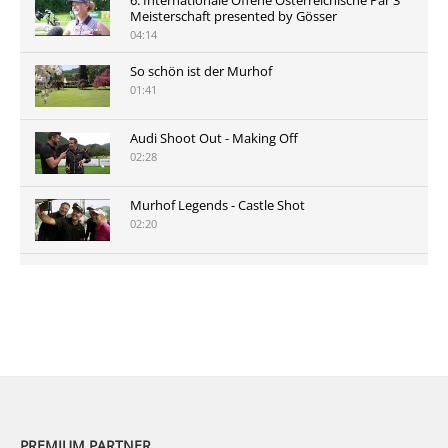
Meisterschaft presented by Gösser
04:14
So schön ist der Murhof
01:41
Audi Shoot Out - Making Off
02:28
Murhof Legends - Castle Shot
02:20
Murhof Legends 2019 - Highlights der Staysure
Tour am Murhof
02:48
PREMIUM PARTNER