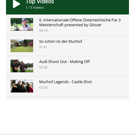
Top Videos
1
/
5
Videos
6. Internationale Offene Österreichische Par 3
Meisterschaft presented by Gösser
04:14
So schön ist der Murhof
01:41
Audi Shoot Out - Making Off
02:28
Murhof Legends - Castle Shot
02:20
Murhof Legends 2019 - Highlights der Staysure
Tour am Murhof
02:48