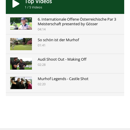
Top Videos
1
/
5
Videos
6. Internationale Offene Österreichische Par 3
Meisterschaft presented by Gösser
04:14
So schön ist der Murhof
01:41
Audi Shoot Out - Making Off
02:28
Murhof Legends - Castle Shot
02:20
Murhof Legends 2019 - Highlights der Staysure
Tour am Murhof
02:48