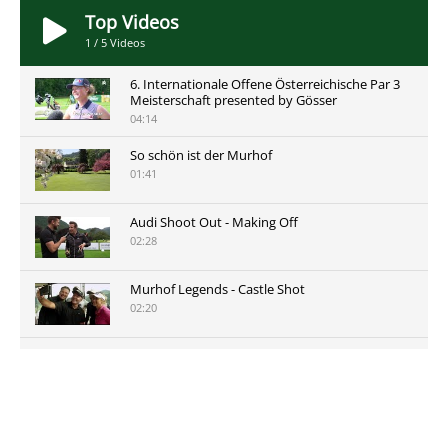
Top Videos
1
/
5
Videos
6. Internationale Offene Österreichische Par 3
Meisterschaft presented by Gösser
04:14
So schön ist der Murhof
01:41
Audi Shoot Out - Making Off
02:28
Murhof Legends - Castle Shot
02:20
Murhof Legends 2019 - Highlights der Staysure
Tour am Murhof
02:48