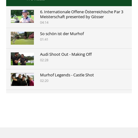
6. Internationale Offene Österreichische Par 3
Meisterschaft presented by Gösser
04:14
So schön ist der Murhof
01:41
Audi Shoot Out - Making Off
02:28
Murhof Legends - Castle Shot
02:20
Murhof Legends 2019 - Highlights der Staysure
Tour am Murhof
02:48