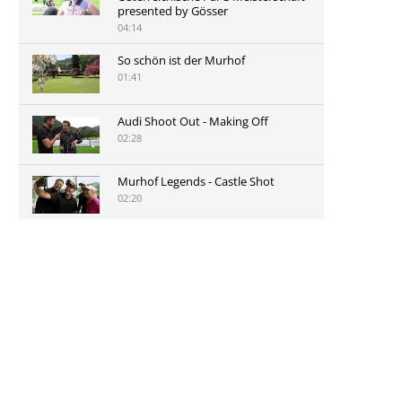
presented by Gösser
04:14
So schön ist der Murhof
01:41
Audi Shoot Out - Making Off
02:28
Murhof Legends - Castle Shot
02:20
Murhof Legends 2019 - Highlights
der Staysure Tour am Murhof
02:48